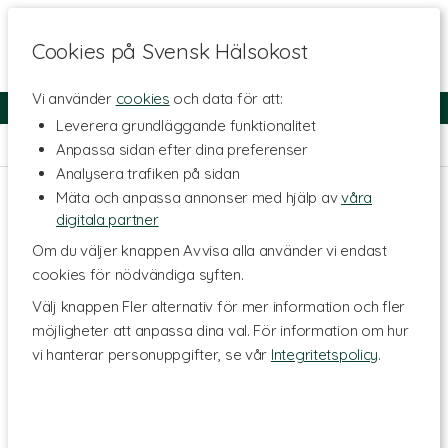
Cookies på Svensk Hälsokost
Vi använder
cookies
och data för att:
Fri frakt
Snabb leverans
Kundklubb
Leverera grundläggande funktionalitet
Hem
>
Livsmedel
>
Olja & Fett
Anpassa sidan efter dina preferenser
Analysera trafiken på sidan
Mäta och anpassa annonser med hjälp av
våra
digitala partner
Om du väljer knappen Avvisa alla använder vi endast
cookies för nödvändiga syften.
Välj knappen Fler alternativ för mer information och fler
möjligheter att anpassa dina val. För information om hur
vi hanterar personuppgifter, se vår
Integritetspolicy
.