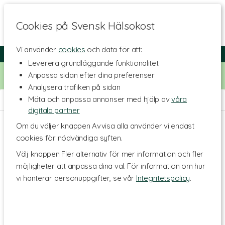
Cookies på Svensk Hälsokost
Vi använder
cookies
och data för att:
Fri frakt
Snabb leverans
Kundklubb
Leverera grundläggande funktionalitet
Bara idag! Handla för 500 kr i butiken och få 20% på alla
Anpassa sidan efter dina preferenser
Healthwell-vitaminer. Kod:
VITAMINER20
Analysera trafiken på sidan
Mäta och anpassa annonser med hjälp av
våra
Hem
>
Livsstil & Träning
>
Träningstillskott
>
Prestation
digitala partner
Om du väljer knappen Avvisa alla använder vi endast
cookies för nödvändiga syften.
Välj knappen Fler alternativ för mer information och fler
möjligheter att anpassa dina val. För information om hur
vi hanterar personuppgifter, se vår
Integritetspolicy
.