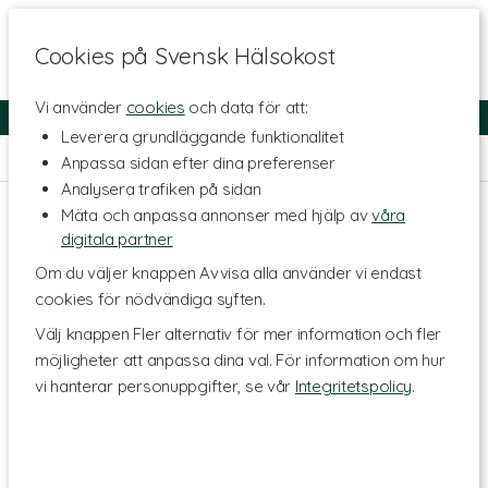
Cookies på Svensk Hälsokost
Vi använder
cookies
och data för att:
Fri frakt
Snabb leverans
Kundklubb
Leverera grundläggande funktionalitet
Kosttillskott - Ämnen
>
Vitaminer
>
Vitamin B
>
Vitamin B2
Anpassa sidan efter dina preferenser
Analysera trafiken på sidan
Mäta och anpassa annonser med hjälp av
våra
digitala partner
Om du väljer knappen Avvisa alla använder vi endast
cookies för nödvändiga syften.
Välj knappen Fler alternativ för mer information och fler
möjligheter att anpassa dina val. För information om hur
vi hanterar personuppgifter, se vår
Integritetspolicy
.