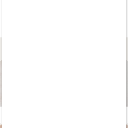
Köp 3 - spara 13%
Köp 3 - spara 10%
Köp 3 - spara 12
145 kr
159 kr
269 kr
Vitamin B2 100
Vitamin B-Komplex 50
Vitamin B-Komplex 
90 kaps
90 kaps
90 kaps
Lär dig mer
Våra kapslar och tabletter
Läs artikel