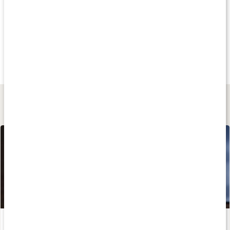
Tips
Köp 3 - spara 9%
Köp 3 - spara 10
529 kr
379 kr
479 kr
NAD+ Resveratrol
NAD+
NAD+ Q10 Beaut
60 kaps
60 kaps
60 kaps
Lär dig mer
Vad är NAD+?
Läs artikel