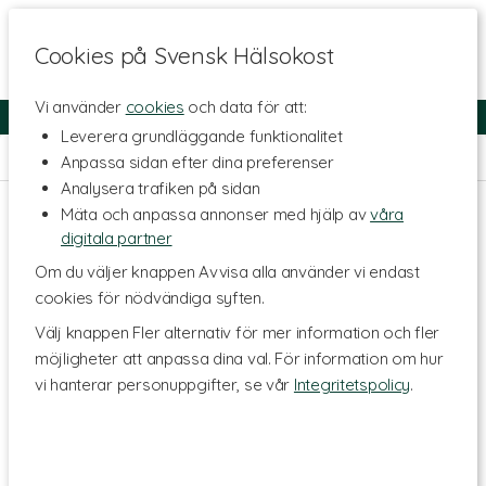
Cookies på Svensk Hälsokost
Vi använder
cookies
och data för att:
Fri frakt
Snabb leverans
Kundklubb
Leverera grundläggande funktionalitet
Hem
>
Kosttillskott - Ämnen
>
NAD+
Anpassa sidan efter dina preferenser
Analysera trafiken på sidan
Mäta och anpassa annonser med hjälp av
våra
digitala partner
Om du väljer knappen Avvisa alla använder vi endast
cookies för nödvändiga syften.
Välj knappen Fler alternativ för mer information och fler
möjligheter att anpassa dina val. För information om hur
vi hanterar personuppgifter, se vår
Integritetspolicy
.