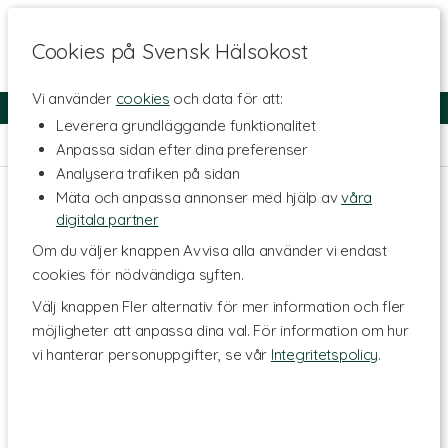
Cookies på Svensk Hälsokost
Vi använder
cookies
och data för att:
Fri frakt
Snabb leverans
Kundklubb
Leverera grundläggande funktionalitet
Hem
>
Kosttillskott - Ämnen
>
Mineraler
>
Magnesium
Anpassa sidan efter dina preferenser
Analysera trafiken på sidan
Mäta och anpassa annonser med hjälp av
våra
digitala partner
Om du väljer knappen Avvisa alla använder vi endast
cookies för nödvändiga syften.
Välj knappen Fler alternativ för mer information och fler
möjligheter att anpassa dina val. För information om hur
vi hanterar personuppgifter, se vår
Integritetspolicy
.