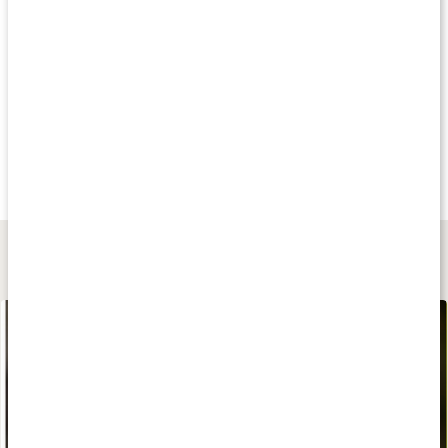
Produkttips
Köp 3 - spara 13%
20%
Köp 3 - spara 11
145 kr
151 kr
169 kr
Magnesium
Trippel Magnesium
Magnesiumbisglyci
90 kaps
90 kaps
90 kaps
Lär dig mer