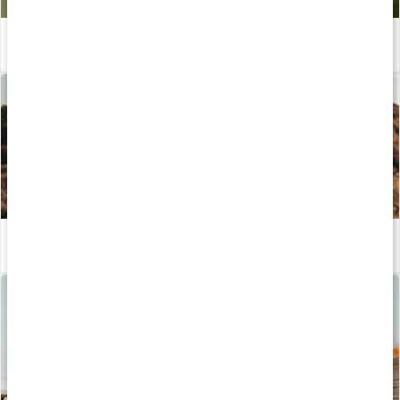
Vad är magnesium L-treonat?
Läs artikel
Kosttillskott för löpning - stötta din prestation och återhämtning!
Läs artikel