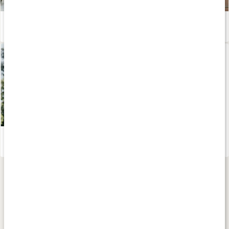
Mineraler för träning
Läs artikel
Guide: kosttillskott efter säsong – året runt
Läs artikel