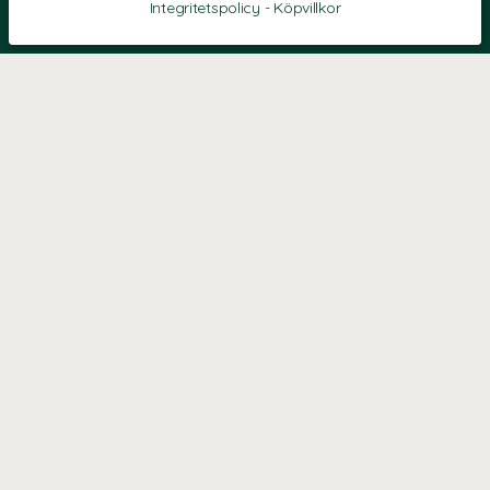
Integritetspolicy
-
Köpvillkor
KONTAKT
Kontaktformulär
TELEFON
0220601040