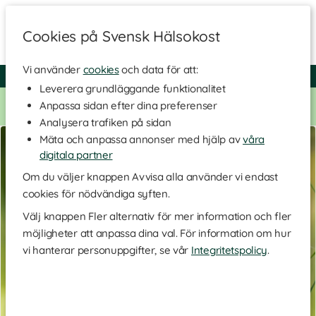
Cookies på Svensk Hälsokost
Vi använder
cookies
och data för att:
Fri frakt
Snabb leverans
Kundklubb
Leverera grundläggande funktionalitet
Bara idag! Handla för 500 kr i butiken och få 20% på alla
Anpassa sidan efter dina preferenser
Healthwell-vitaminer. Kod:
VITAMINER20
Analysera trafiken på sidan
Mäta och anpassa annonser med hjälp av
våra
digitala partner
Om du väljer knappen Avvisa alla använder vi endast
cookies för nödvändiga syften.
Välj knappen Fler alternativ för mer information och fler
möjligheter att anpassa dina val. För information om hur
vi hanterar personuppgifter, se vår
Integritetspolicy
.