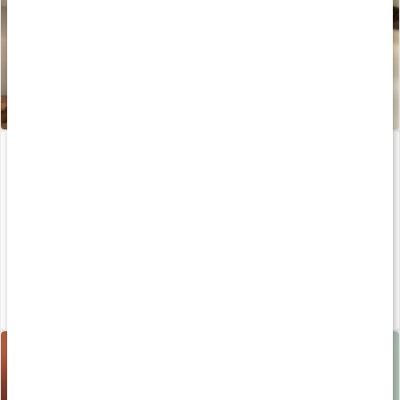
Elektrolytpulver
Zink 25 Plus
130 g
90 kaps
Medlemspris
111 kr
159 kr
159 kr
5
4.7