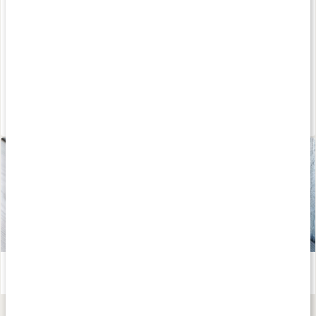
500 ml
33 ml
189 kr
189 kr
4.8
4.5
Rosmarinolja för håret
Läs artikel