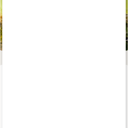
Ashwagandha Prem.
120 kaps
20%
199 kr
249 kr
4.5