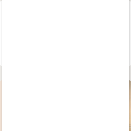
NAD+ Resveratrol
Trippel Magnesium
60 kaps
90 kaps
Medlemspris
370 kr
20%
529 kr
151 kr
189 kr
4.6
4.7