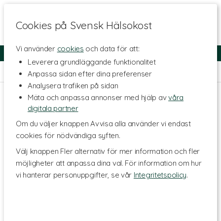
Cookies på Svensk Hälsokost
Vi använder
cookies
och data för att:
Fri frakt
Snabb leverans
Kundklubb
Leverera grundläggande funktionalitet
Hem
>
Livsmedel
>
Olja & Fett
>
MCT olja
Anpassa sidan efter dina preferenser
Analysera trafiken på sidan
Mäta och anpassa annonser med hjälp av
våra
digitala partner
Om du väljer knappen Avvisa alla använder vi endast
cookies för nödvändiga syften.
Välj knappen Fler alternativ för mer information och fler
möjligheter att anpassa dina val. För information om hur
vi hanterar personuppgifter, se vår
Integritetspolicy
.