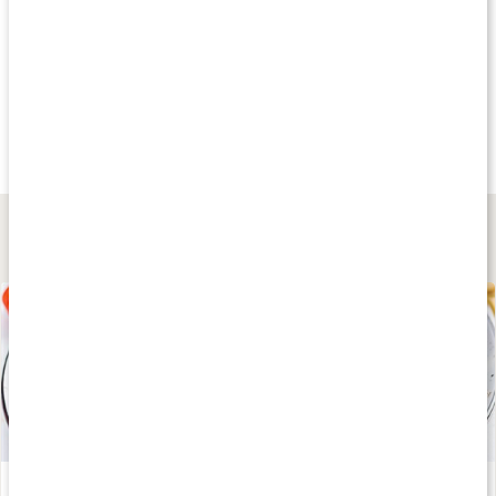
Andra har köpt
Andra har köpt
Andra har köp
279 kr
315 kr
235 kr
Upgrit C8 MCT-Pulver
MCT m. Lion's Mane
MCT Oil Powder
250 g
200 g
Creamy Chocolat
Lär dig mer
Guide: Det här är Ketodieten
Läs artikel