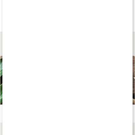
Andra har köpt
Andra har köpt
Andra har köp
55 kr
95 kr
68 kr
Slender Chef Syrup
Sukrin Syrup Maple
Nicks Fiber Syrup
Creamy Chocolate
325 g
300 g
Lär dig mer
Acai Bowl
Läs artikel