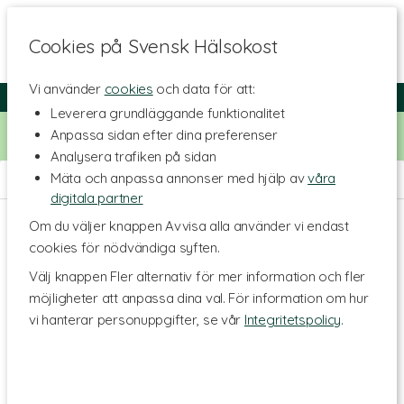
Cookies på Svensk Hälsokost
Vi använder
cookies
och data för att:
Fri frakt
Snabb leverans
Kundklubb
Leverera grundläggande funktionalitet
Bara idag! Handla för 500 kr i butiken och få 20% på alla
Anpassa sidan efter dina preferenser
Healthwell-vitaminer. Kod:
VITAMINER20
Analysera trafiken på sidan
Mäta och anpassa annonser med hjälp av
våra
Hem
>
Livsmedel
>
Sötning
digitala partner
Om du väljer knappen Avvisa alla använder vi endast
cookies för nödvändiga syften.
Välj knappen Fler alternativ för mer information och fler
möjligheter att anpassa dina val. För information om hur
vi hanterar personuppgifter, se vår
Integritetspolicy
.