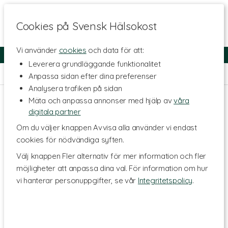
Cookies på Svensk Hälsokost
Vi använder
cookies
och data för att:
Fri frakt
Snabb leverans
Kundklubb
Leverera grundläggande funktionalitet
Hem
>
Livsmedel
>
Sötning
Anpassa sidan efter dina preferenser
Analysera trafiken på sidan
Mäta och anpassa annonser med hjälp av
våra
digitala partner
Om du väljer knappen Avvisa alla använder vi endast
cookies för nödvändiga syften.
Välj knappen Fler alternativ för mer information och fler
möjligheter att anpassa dina val. För information om hur
vi hanterar personuppgifter, se vår
Integritetspolicy
.