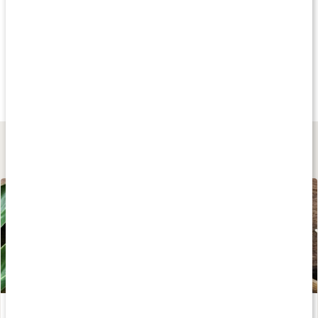
Andra har köpt
Andra har köpt
Andra har köp
55 kr
95 kr
89 kr
Slender Chef Syrup
Sukrin Syrup Maple
Sukrin Syrup Gol
Creamy Chocolate
325 g
Lär dig mer
Acai Bowl
Läs artikel