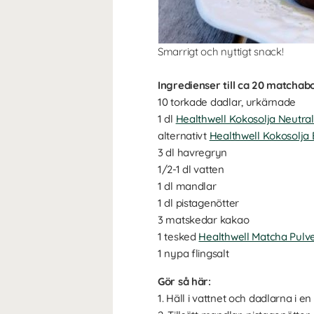
Smarrigt och nyttigt snack!
Ingredienser till ca 20 matchabo
10 torkade dadlar, urkärnade
1 dl
Healthwell Kokosolja Neutra
alternativt
Healthwell Kokosolja 
3 dl havregryn
1/2-1 dl vatten
1 dl mandlar
1 dl pistagenötter
3 matskedar kakao
1 tesked
Healthwell Matcha Pulv
1 nypa flingsalt
Gör så här:
1. Häll i vattnet och dadlarna i 