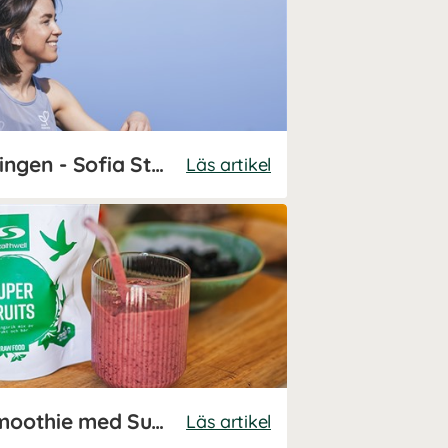
Kom igång med träningen - Sofia Ståhls tips!
Läs artikel
Sofia Ståhls energismoothie med Super Fruits
Läs artikel