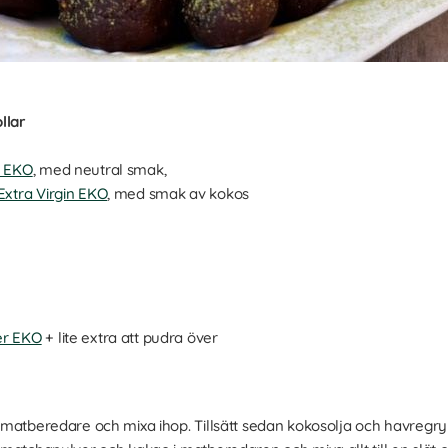
llar
l EKO
, med neutral smak,
Extra Virgin EKO
, med smak av kokos
er EKO
+ lite extra att pudra över
en matberedare och mixa ihop. Tillsätt sedan kokosolja och havregry