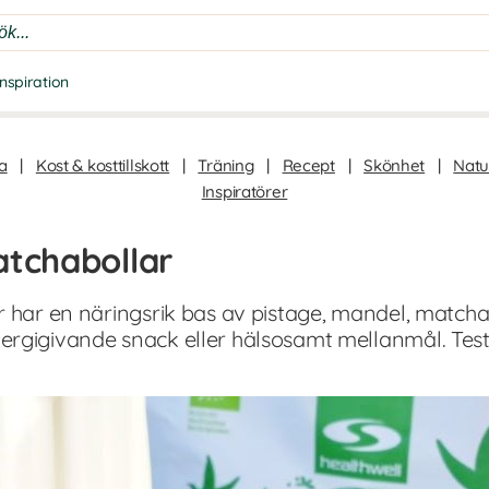
Inspiration
a
|
Kost & kosttillskott
|
Träning
|
Recept
|
Skönhet
|
Natur
Inspiratörer
atchabollar
r har en näringsrik bas av pistage, mandel, matcha
rgigivande snack eller hälsosamt mellanmål. Test