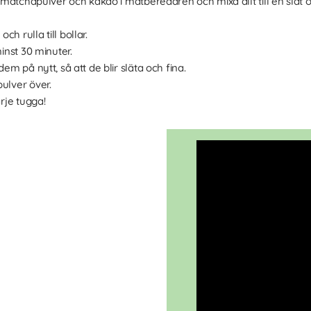
, matchapulver och kakao i matberedaren och mixa allt till en slät o
h rulla till bollar.
minst 30 minuter.
em på nytt, så att de blir släta och fina.
ulver över.
arje tugga!