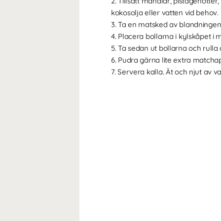
2. Tillsätt mandlar, pistagenötter
kokosolja eller vatten vid behov.
3. Ta en matsked av blandningen oc
4. Placera bollarna i kylskåpet i 
5. Ta sedan ut bollarna och rulla d
6. Pudra gärna lite extra matchap
7. Servera kalla. Ät och njut av v