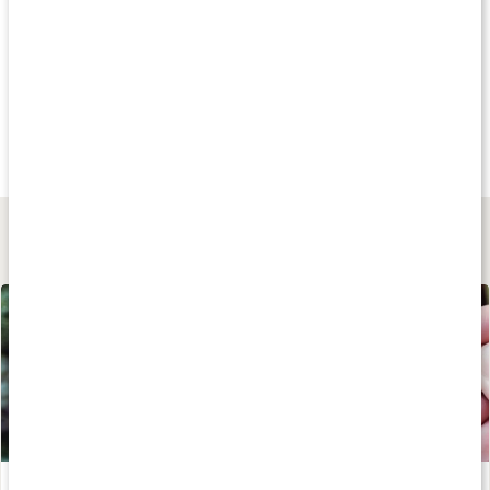
Köp 3 - spara 33%
Andra har köpt
Andra har köp
99 kr
85 kr
559 kr
Sleep Tape sovtejp
Tomma Kapslar
Original Spikmatt
1 Månad
100 kaps
Svart
Lär dig mer