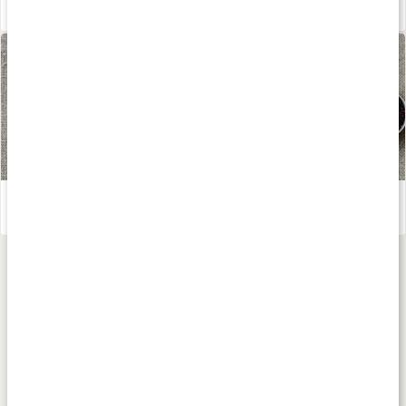
När ska man ta sina kosttillskott?
Läs artikel
Varifrån kommer kosttillskotten?
Läs artikel