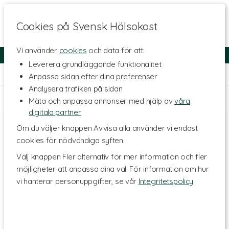
Cookies på Svensk Hälsokost
Vi använder
cookies
och data för att:
Fri frakt
Snabb leverans
Kundklubb
Leverera grundläggande funktionalitet
Hem
>
Hälsa
>
Tillbehör
>
Dosetter
Anpassa sidan efter dina preferenser
Analysera trafiken på sidan
Mäta och anpassa annonser med hjälp av
våra
digitala partner
Om du väljer knappen Avvisa alla använder vi endast
cookies för nödvändiga syften.
Välj knappen Fler alternativ för mer information och fler
möjligheter att anpassa dina val. För information om hur
vi hanterar personuppgifter, se vår
Integritetspolicy
.