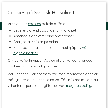
Cookies på Svensk Hälsokost
Vi använder
cookies
och data för att:
Fri frakt
Snabb leverans
Kundklubb
Leverera grundläggande funktionalitet
Hem
>
Livsmedel
>
Te & Kaffe
>
Örtte
Anpassa sidan efter dina preferenser
Analysera trafiken på sidan
Mäta och anpassa annonser med hjälp av
våra
digitala partner
Om du väljer knappen Avvisa alla använder vi endast
cookies för nödvändiga syften.
Välj knappen Fler alternativ för mer information och fler
möjligheter att anpassa dina val. För information om hur
vi hanterar personuppgifter, se vår
Integritetspolicy
.