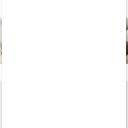
Därför är örtte bra
Läs artikel
Te - världens hälsodryck
Läs artikel