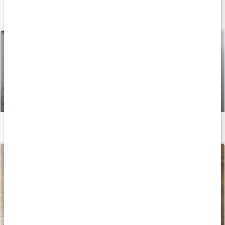
Huskur vid magkatarr
Läs artikel
Enkla huskurer vid halsbränna
Läs artikel