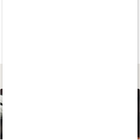
Produkttips
Andra har köpt
Andra har köpt
Andra har köp
47 kr
49 kr
39 kr
Löste Hibiskus
Brännässla
Åkerfräken
100 g
40 g
50 g
Lär dig mer