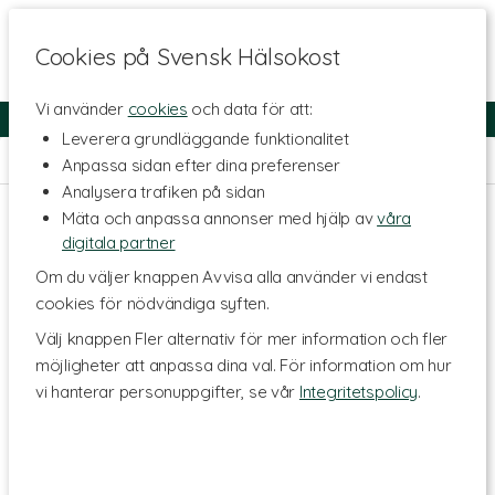
Cookies på Svensk Hälsokost
Vi använder
cookies
och data för att:
Fri frakt
Snabb leverans
Kundklubb
Leverera grundläggande funktionalitet
Hem
>
Livsmedel
>
Buljonger & Kryddor
Anpassa sidan efter dina preferenser
Analysera trafiken på sidan
Mäta och anpassa annonser med hjälp av
våra
digitala partner
Om du väljer knappen Avvisa alla använder vi endast
cookies för nödvändiga syften.
Välj knappen Fler alternativ för mer information och fler
möjligheter att anpassa dina val. För information om hur
vi hanterar personuppgifter, se vår
Integritetspolicy
.