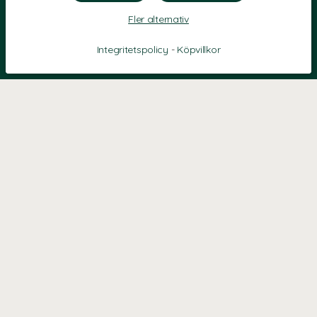
Fler alternativ
Integritetspolicy
-
Köpvillkor
KONTAKT
Kontaktformulär
TELEFON