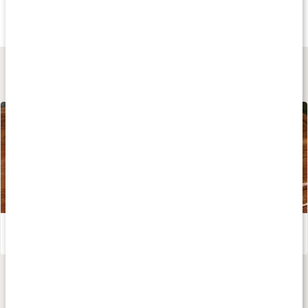
75 kr
75 kr
54 kr
Kanel Ceylon
Bjäst Flingor
Näringsjäst Flingo
125 g
160 g
200 g
Lär dig mer
Kycklingsoppa med benbuljong – recept av Kalorismart
Läs artikel