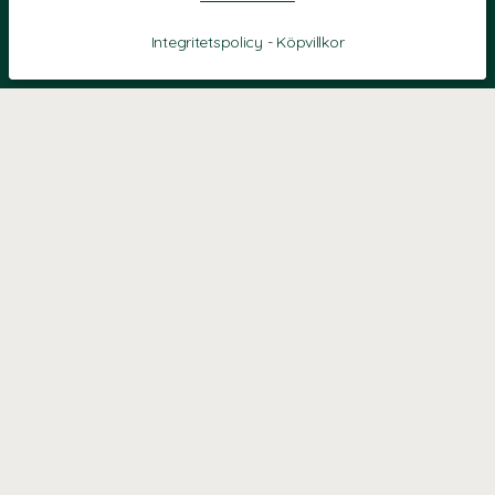
Integritetspolicy
-
Köpvillkor
KONTAKT
Kontaktformulär
TELEFON
0220601040