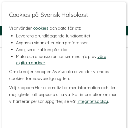
Cookies på Svensk Hälsokost
Vi använder
cookies
och data för att:
Fri frakt
Snabb leverans
Kundklubb
Leverera grundläggande funktionalitet
Hem
>
Livsmedel
>
Till Skafferiet
Anpassa sidan efter dina preferenser
Analysera trafiken på sidan
Mäta och anpassa annonser med hjälp av
våra
digitala partner
Om du väljer knappen Avvisa alla använder vi endast
cookies för nödvändiga syften.
Välj knappen Fler alternativ för mer information och fler
möjligheter att anpassa dina val. För information om hur
vi hanterar personuppgifter, se vår
Integritetspolicy
.