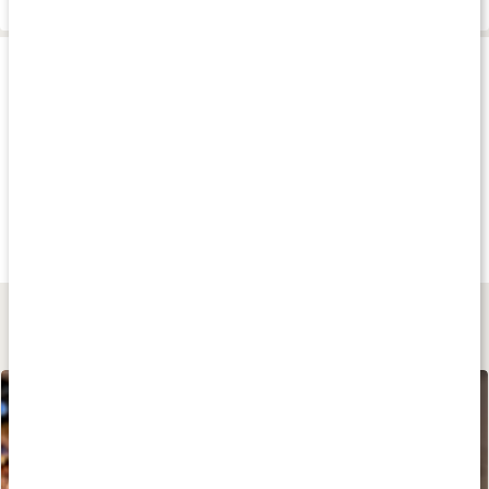
Produkttips
Köp 3 - spara 6%
Köp 4 - spara 11%
Köp 3 - spara 11
fr.
35 kr
fr.
53 kr
239 kr
RÅ Puré
KETO Chocolate
Biotin 10000
Mango
Chrunchy Almond
90 kaps
Lär dig mer