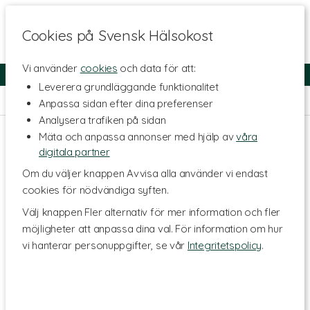
Cookies på Svensk Hälsokost
Vi använder
cookies
och data för att:
Fri frakt
Snabb leverans
Kundklubb
Leverera grundläggande funktionalitet
Hem
>
Livsmedel
>
Te & Kaffe
>
Örtte
Anpassa sidan efter dina preferenser
Analysera trafiken på sidan
Mäta och anpassa annonser med hjälp av
våra
digitala partner
Om du väljer knappen Avvisa alla använder vi endast
cookies för nödvändiga syften.
Välj knappen Fler alternativ för mer information och fler
möjligheter att anpassa dina val. För information om hur
vi hanterar personuppgifter, se vår
Integritetspolicy
.