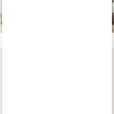
Te - världens hälsodryck
Läs artikel