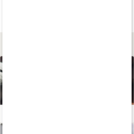
Andra har köpt
Andra har köpt
Andra har köp
47 kr
49 kr
39 kr
Löste Hibiskus
Brännässla
Åkerfräken
100 g
40 g
50 g
Lär dig mer
Huskur vid magkatarr
Läs artikel