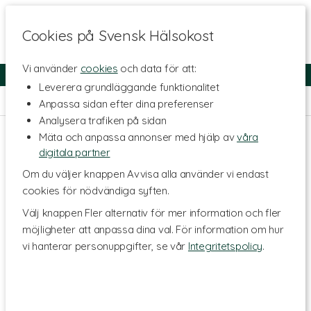
Cookies på Svensk Hälsokost
Vi använder
cookies
och data för att:
Fri frakt
Snabb leverans
Kundklubb
Leverera grundläggande funktionalitet
Hem
>
Livsmedel
>
Te & Kaffe
>
Örtte
Anpassa sidan efter dina preferenser
Analysera trafiken på sidan
Mäta och anpassa annonser med hjälp av
våra
digitala partner
Om du väljer knappen Avvisa alla använder vi endast
cookies för nödvändiga syften.
Välj knappen Fler alternativ för mer information och fler
möjligheter att anpassa dina val. För information om hur
vi hanterar personuppgifter, se vår
Integritetspolicy
.