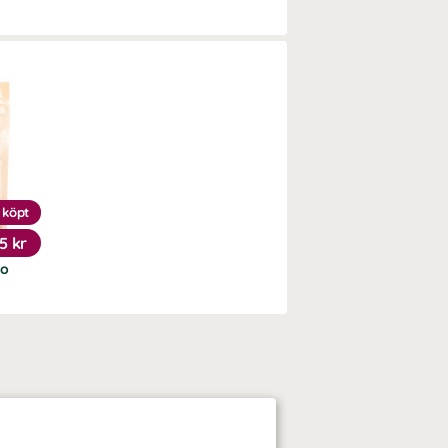
 köpt
15 kr
ko