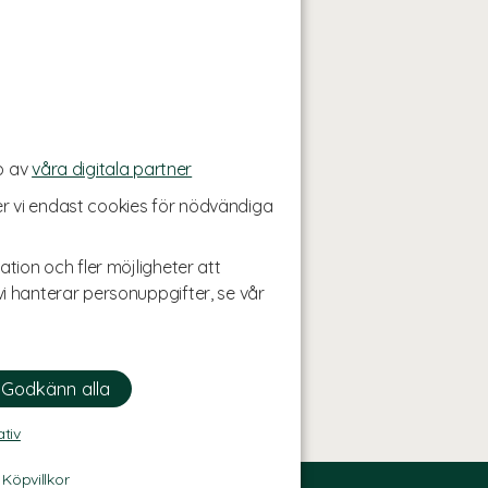
p av
våra digitala partner
r vi endast cookies för nödvändiga
ation och fler möjligheter att
i hanterar personuppgifter, se vår
ativ
-
Köpvillkor