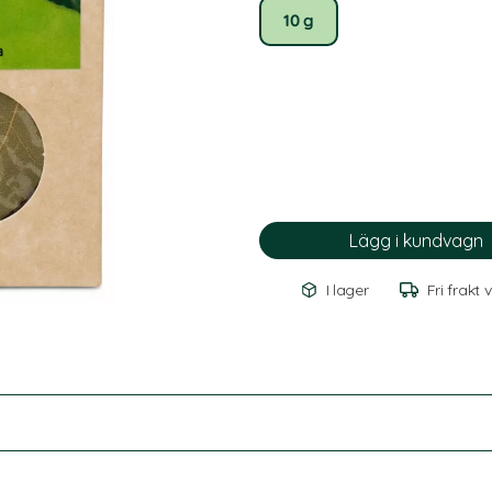
10 g
I lager
Fri frakt 