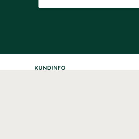
KUNDINFO
Leverans
Betalning
Returer
Köpvillkor
Kundklubb
Studentrabatt
Seniorrabatt
Kontaktuppgifter Läkemedelsverket