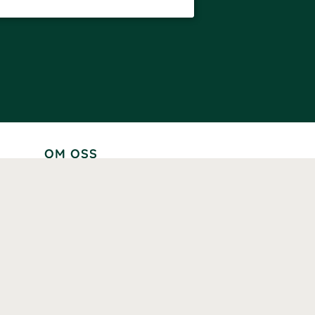
OM OSS
Lär känna oss
Vår historia
Våra varumärken
Hållbarhet
Tillgänglighet
Prenumerera
Våra märkningar och certifieringar
Våra hälsoinspiratörer
Karriär
Samarbeten