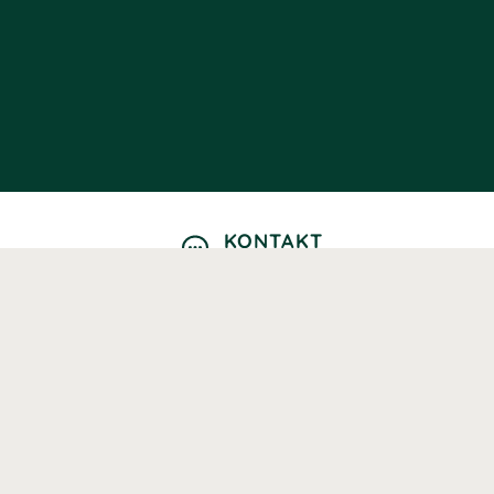
KONTAKT
Kontaktformulär
TELEFON
0220601040
Vardagar: 09:00-12:00
E-POST
info@svenskhalsokost.se
MINA SIDOR