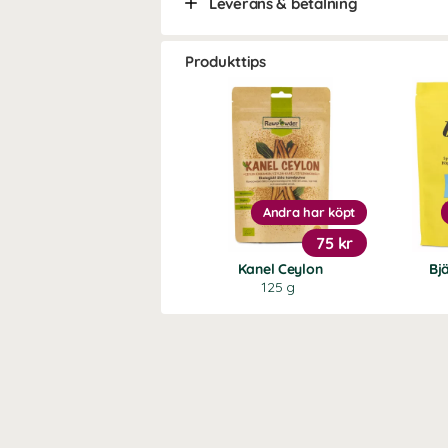
Leverans & betalning
Produkttips
Andra har köpt
75 kr
Kanel Ceylon
Bjä
125 g