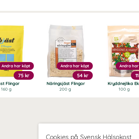
Andra har köpt
Andra har köpt
Andra har
75 kr
54 kr
1
st Flingor
Näringsjäst Flingor
Kryddnejlika E
160 g
200 g
100 g
Cookies på Svensk Hälsokost