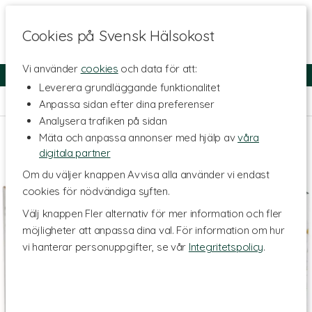
Cookies på Svensk Hälsokost
Vi använder
cookies
och data för att:
Fri frakt
Snabb leverans
Kundklubb
Leverera grundläggande funktionalitet
Hem
>
Livsmedel
>
Te & Kaffe
>
Örtte
Anpassa sidan efter dina preferenser
Analysera trafiken på sidan
Mäta och anpassa annonser med hjälp av
våra
digitala partner
Om du väljer knappen Avvisa alla använder vi endast
cookies för nödvändiga syften.
Välj knappen Fler alternativ för mer information och fler
möjligheter att anpassa dina val. För information om hur
vi hanterar personuppgifter, se vår
Integritetspolicy
.