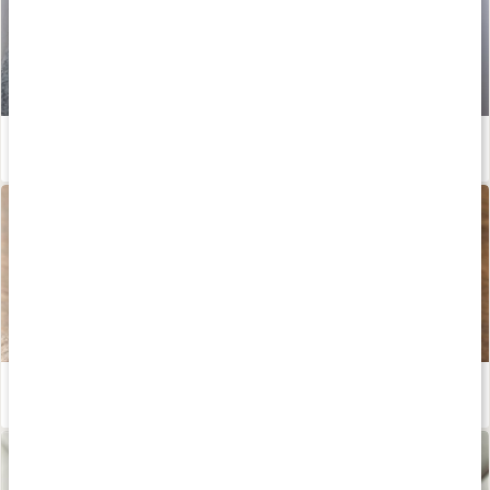
Enkla huskurer vid halsbränna
Läs artikel
Därför är örtte bra
Läs artikel