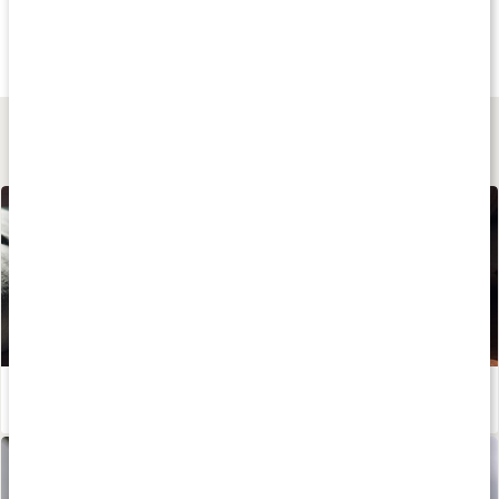
47 kr
39 kr
49 kr
Löste Hibiskus
Åkerfräken
Brännässla
100 g
50 g
40 g
Lär dig mer
Huskur vid magkatarr
Läs artikel