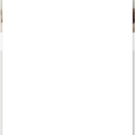
Te - världens hälsodryck
Läs artikel