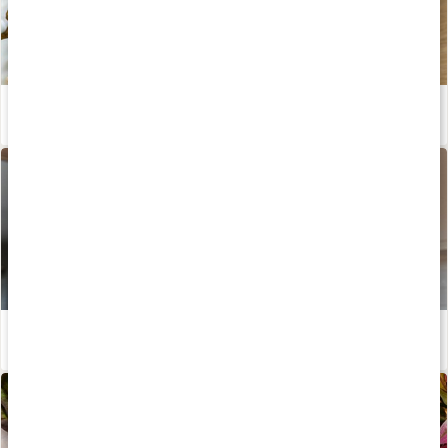
Morotskaka
Läs artikel
Golden Glow Smoothie – recept av Susanna Jungblom
Läs artikel