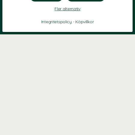
Fler alternativ
Integritetspolicy
-
Köpvillkor
KONTAKT
Kontaktformulär
TELEFON