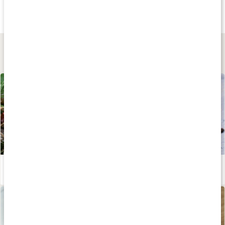
Kanel Ceylon
Ceylonkanel EKO
Kanelstång Ceylo
125 g
1 kg
18 g
Lär dig mer
Kryddors hälsoeffekter på kroppen
Läs artikel