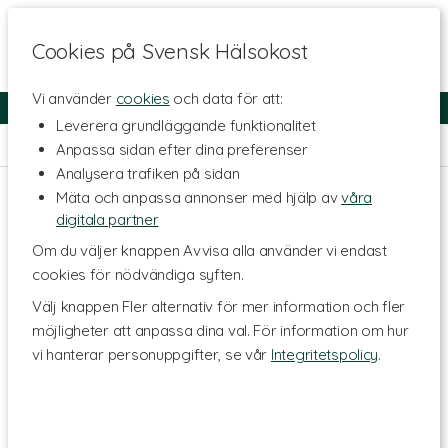
Cookies på Svensk Hälsokost
Vi använder
cookies
och data för att:
Fri frakt
Snabb leverans
Kundklubb
Leverera grundläggande funktionalitet
Hem
>
Livsmedel
>
Buljonger & Kryddor
Anpassa sidan efter dina preferenser
Analysera trafiken på sidan
Mäta och anpassa annonser med hjälp av
våra
digitala partner
Om du väljer knappen Avvisa alla använder vi endast
cookies för nödvändiga syften.
Välj knappen Fler alternativ för mer information och fler
möjligheter att anpassa dina val. För information om hur
vi hanterar personuppgifter, se vår
Integritetspolicy
.