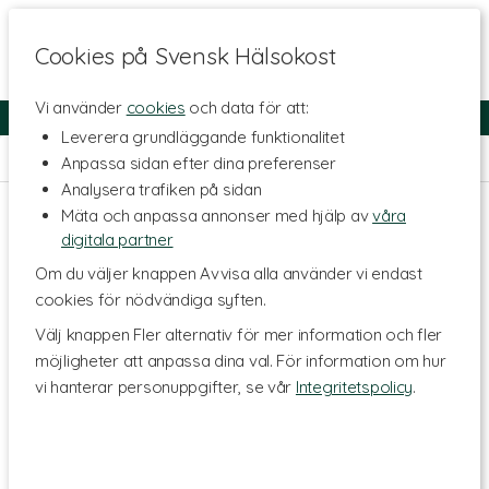
Cookies på Svensk Hälsokost
Vi använder
cookies
och data för att:
Fri frakt
Snabb leverans
Kundklubb
Leverera grundläggande funktionalitet
Hem
>
Hälsa
>
Sömn & Avslappning
Anpassa sidan efter dina preferenser
Analysera trafiken på sidan
Mäta och anpassa annonser med hjälp av
våra
digitala partner
Om du väljer knappen Avvisa alla använder vi endast
cookies för nödvändiga syften.
Välj knappen Fler alternativ för mer information och fler
möjligheter att anpassa dina val. För information om hur
vi hanterar personuppgifter, se vår
Integritetspolicy
.