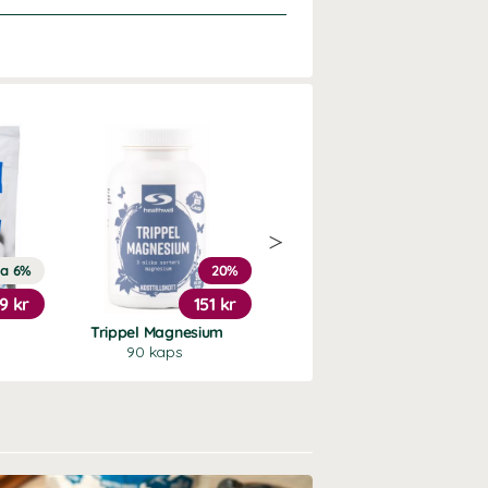
ra 6%
20%
15%
9 kr
151 kr
224 kr
Trippel Magnesium
Elektrolyter Mixpack
90 kaps
28-pack