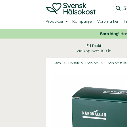
Produkter
Kampanjer
Varumärken
I
Bara idag! Han
Fri frakt
Vid köp över 100 kr
Hem
>
Livsstil & Träning
>
Träningstill