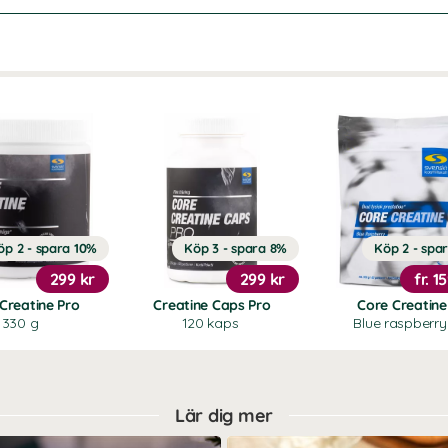
öp 2 - spara 10%
Köp 3 - spara 8%
Köp 2 - spa
299 kr
299 kr
fr.
15
Creatine Pro
Creatine Caps Pro
Core Creatine
330 g
120 kaps
Blue raspberry
Lär dig mer