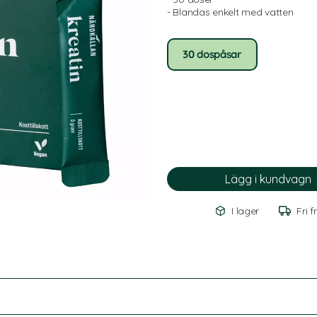
- Blandas enkelt med vatten
30 dospåsar
I lager
Fri f