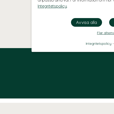
anpassa dina val. För information om hur v
Integritetspolicy
.
Fler altern
Integritetspolicy
KUNDINFO