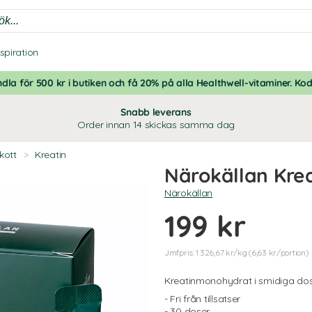
nspiration
dla för 500 kr i butiken och få 20% på alla Healthwell-vitaminer. Ko
Snabb leverans
Order innan 14 skickas samma dag
skott
>
Kreatin
Närokällan Krea
Närokällan
199 kr
Jmfpris: 1 326,67 kr/kg (6,63 kr/portion)
Kreatinmonohydrat i smidiga do
- Fri från tillsatser
- 30 doser