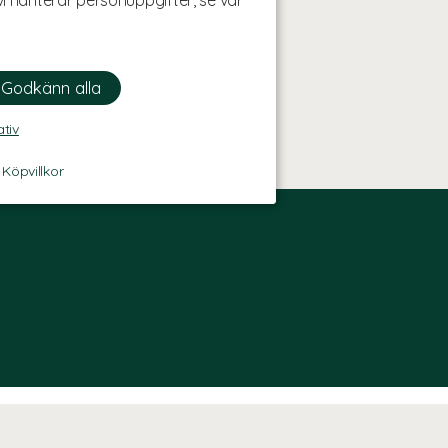
i hanterar personuppgifter, se vår
ativ
-
Köpvillkor
OM OSS