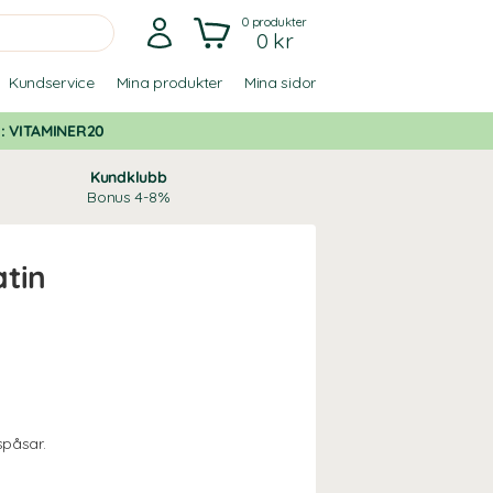
0
produkter
0 kr
Kundservice
Mina produkter
Mina sidor
d:
VITAMINER20
Kundklubb
Bonus 4-8%
tin
spåsar.