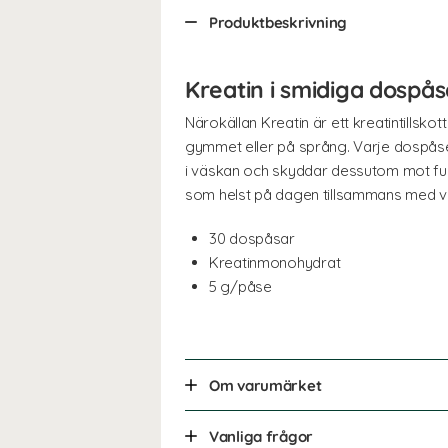
Produktbeskrivning
Kreatin i smidiga dospås
Närokällan Kreatin är ett kreatintillsk
gymmet eller på språng. Varje dospåse 
i väskan och skyddar dessutom mot fukt
som helst på dagen tillsammans med v
30 dospåsar
Kreatinmonohydrat
5 g/påse
Om varumärket
Vanliga frågor