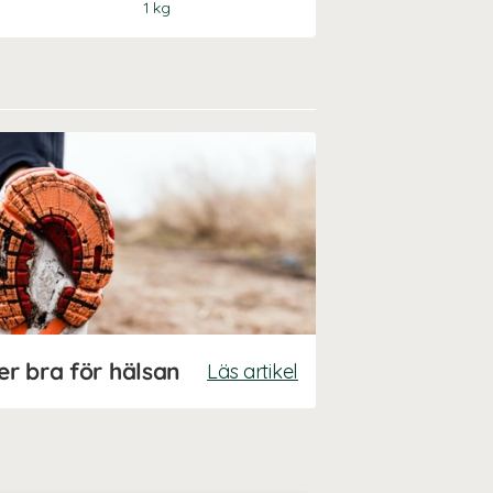
1 kg
1 st
r bra för hälsan
Läs artikel