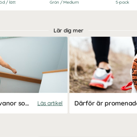
öd / lätt
Grön / Medium
5-pack
Lär dig mer
Så skapar du hälsosamma vanor som håller
Därför är promenade
Läs artikel