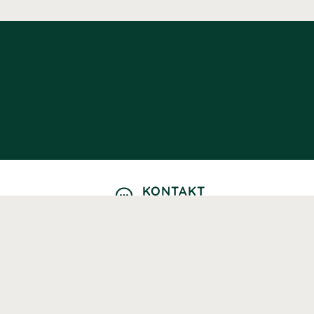
KONTAKT
Kontaktformulär
TELEFON
0220601040
Vardagar: 09:00-12:00
E-POST