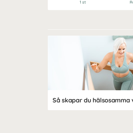
1 st
R