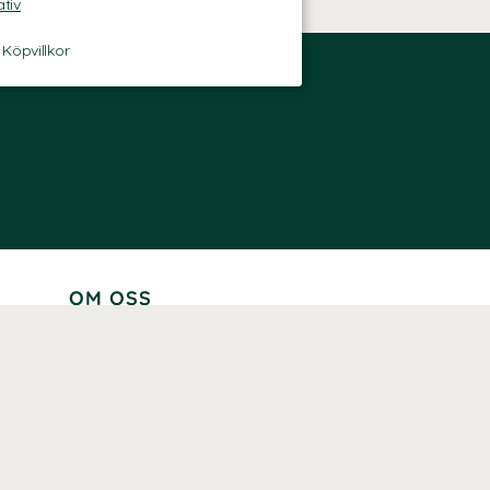
ativ
-
Köpvillkor
OM OSS
Lär känna oss
Vår historia
Våra varumärken
Hållbarhet
Tillgänglighet
Prenumerera
Våra märkningar och certifieringar