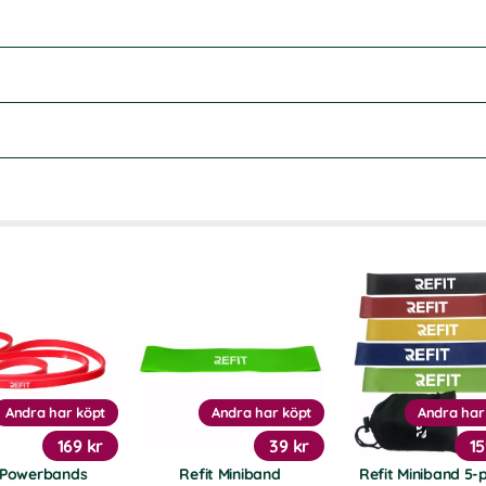
Andra har köpt
Andra har köpt
Andra har
169 kr
39 kr
15
t Powerbands
Refit Miniband
Refit Miniband 5-