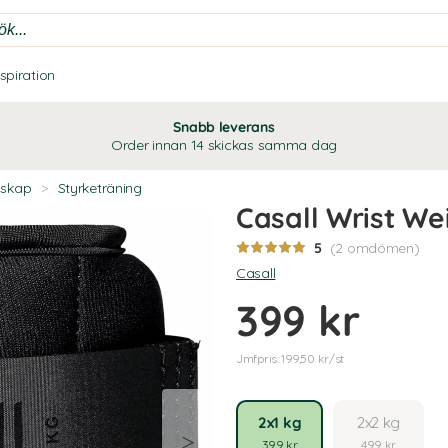
nspiration
Snabb leverans
Order innan 14 skickas samma dag
dskap
>
Styrketräning
Casall Wrist We
5
(2 omdömen)
Casall
399 kr
Jmfpris: 199,50 kr/st
2x1 kg
2x2 kg
399 kr
499 kr