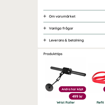
Om varumärket
Vanliga frågor
Leverans & betalning
Produkttips
Andra har köpt
499 kr
Wrist Roller
Refi