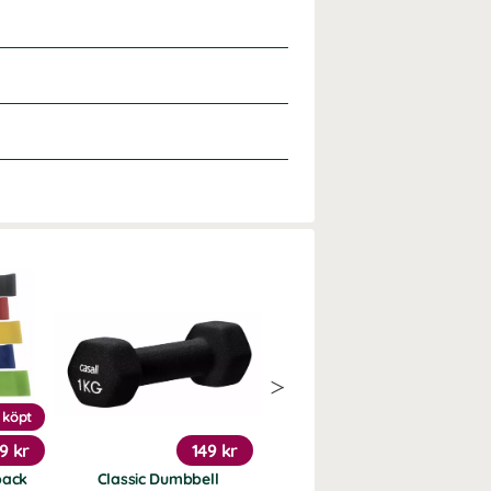
 köpt
9 kr
149 kr
1 295 kr
pack
Classic Dumbbell
Tens/EMS EM59