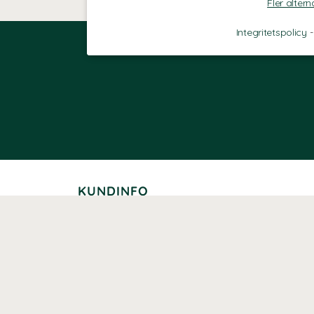
Fler altern
Integritetspolicy
KUNDINFO
Leverans
Betalning
Returer
Köpvillkor
Kundklubb
Studentrabatt
Seniorrabatt