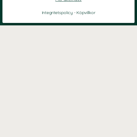
Integritetspolicy
-
Köpvillkor
KONTAKT
Kontaktformulär
TELEFON