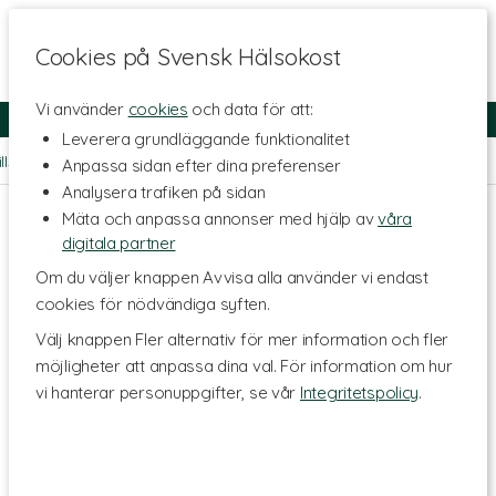
Cookies på Svensk Hälsokost
Vi använder
cookies
och data för att:
Fri frakt
Snabb leverans
Kundklubb
Leverera grundläggande funktionalitet
illskott - Ämnen
>
Vitaminer
>
Vitamin B
>
Vitamin B3 Niacin
Anpassa sidan efter dina preferenser
Analysera trafiken på sidan
Mäta och anpassa annonser med hjälp av
våra
digitala partner
Om du väljer knappen Avvisa alla använder vi endast
cookies för nödvändiga syften.
Välj knappen Fler alternativ för mer information och fler
möjligheter att anpassa dina val. För information om hur
vi hanterar personuppgifter, se vår
Integritetspolicy
.