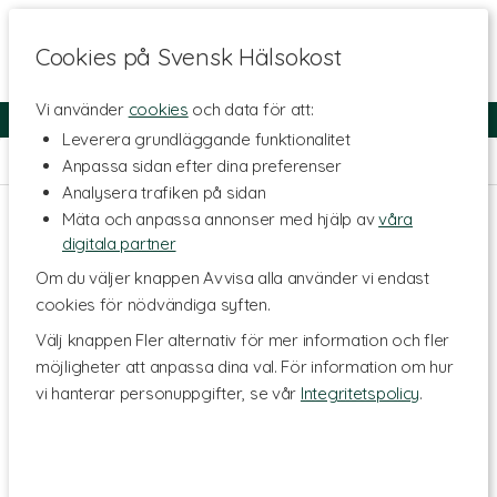
Cookies på Svensk Hälsokost
Vi använder
cookies
och data för att:
Fri frakt
Snabb leverans
Kundklubb
Leverera grundläggande funktionalitet
Hem
>
Kosttillskott - Ämnen
>
Antioxidanter
>
Quercetin
Anpassa sidan efter dina preferenser
Analysera trafiken på sidan
Mäta och anpassa annonser med hjälp av
våra
digitala partner
Om du väljer knappen Avvisa alla använder vi endast
cookies för nödvändiga syften.
Välj knappen Fler alternativ för mer information och fler
möjligheter att anpassa dina val. För information om hur
vi hanterar personuppgifter, se vår
Integritetspolicy
.