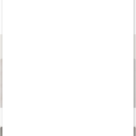
Köp 3 - spara 8%
Köp 3 - spara 10%
20
299 kr
339 kr
108 kr
Quercetin 500 Plus
Quercetin+Zink
Zink 25
120 kaps
60 kaps
90 kaps
Lär dig mer
Våra kapslar och tabletter
Läs artikel