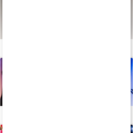
Vad är quercetin?
Läs artikel
Stötta lymfan i förkylningstider - Johanna Hector tipsar!
Läs artikel