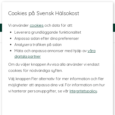
Cookies på Svensk Hälsokost
Vi använder
cookies
och data för att:
Fri frakt
Snabb leverans
Kundklubb
Leverera grundläggande funktionalitet
Hem
>
Kosttillskott - Ämnen
>
Vitaminer
>
Vitamin K
Anpassa sidan efter dina preferenser
Analysera trafiken på sidan
Mäta och anpassa annonser med hjälp av
våra
digitala partner
Om du väljer knappen Avvisa alla använder vi endast
cookies för nödvändiga syften.
Välj knappen Fler alternativ för mer information och fler
möjligheter att anpassa dina val. För information om hur
vi hanterar personuppgifter, se vår
Integritetspolicy
.