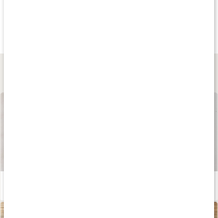
Köp 3 - spara 9%
Köp 3 - spara 9%
Köp 3 - spara 14
227 kr
219 kr
189 kr
Vitamin K2 200
Vitamin D3+K2
Vitamin D3 5000 I
90 kaps
90 kaps
120 kaps
Lär dig mer
Våra kapslar och tabletter
Läs artikel