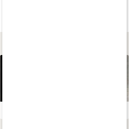
Andra har köpt
Köp 2 - spara 10%
20
65 kr
339 kr
302 kr
Chicken Bone Broth
Benbuljong GrassFed
Benbuljong Pulve
350 ml
500 g
500 g
Lär dig mer
Allt om kollagen och kollagentillskott
Läs artikel