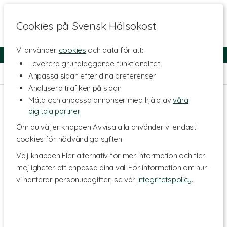
Cookies på Svensk Hälsokost
Vi använder
cookies
och data för att:
Fri frakt
Snabb leverans
Kundklubb
Leverera grundläggande funktionalitet
Hem
>
Livsmedel
>
Benbuljong
Anpassa sidan efter dina preferenser
Analysera trafiken på sidan
Mäta och anpassa annonser med hjälp av
våra
digitala partner
Om du väljer knappen Avvisa alla använder vi endast
cookies för nödvändiga syften.
Välj knappen Fler alternativ för mer information och fler
möjligheter att anpassa dina val. För information om hur
vi hanterar personuppgifter, se vår
Integritetspolicy
.