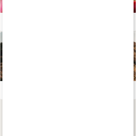
Superdrycken rödbetsjuice - vad innehåller det?
Läs artikel
Kosttillskott för löpning - stötta din prestation och återhämtning!
Läs artikel