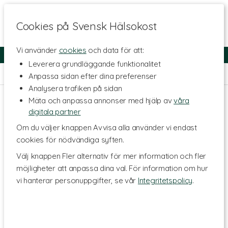
Cookies på Svensk Hälsokost
Vi använder
cookies
och data för att:
Fri frakt
Snabb leverans
Kundklubb
Leverera grundläggande funktionalitet
Hem
>
Livsstil & Träning
>
Träningstillskott
>
Prestation
Anpassa sidan efter dina preferenser
Analysera trafiken på sidan
Mäta och anpassa annonser med hjälp av
våra
digitala partner
Om du väljer knappen Avvisa alla använder vi endast
cookies för nödvändiga syften.
Välj knappen Fler alternativ för mer information och fler
möjligheter att anpassa dina val. För information om hur
vi hanterar personuppgifter, se vår
Integritetspolicy
.