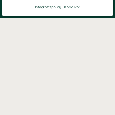
Integritetspolicy
-
Köpvillkor
KONTAKT
Kontaktformulär
TELEFON
0220601040