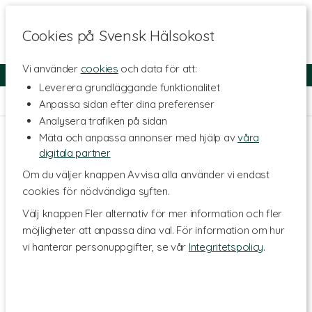
Cookies på Svensk Hälsokost
Vi använder
cookies
och data för att:
Fri frakt
Snabb leverans
Kundklubb
Leverera grundläggande funktionalitet
Hem
>
Hälsa
>
Förkylning
Anpassa sidan efter dina preferenser
Analysera trafiken på sidan
Mäta och anpassa annonser med hjälp av
våra
digitala partner
Om du väljer knappen Avvisa alla använder vi endast
cookies för nödvändiga syften.
Välj knappen Fler alternativ för mer information och fler
möjligheter att anpassa dina val. För information om hur
vi hanterar personuppgifter, se vår
Integritetspolicy
.