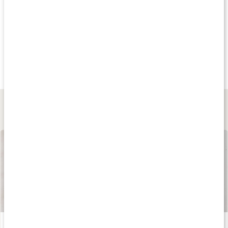
Köp 3 - spara 9%
Köp 3 - spara 10%
20
189 kr
159 kr
108 kr
Vitlök
Vitamin C 1000 +
Zink 25
60 kaps
90 tabl
90 kaps
Lär dig mer
Våra kapslar och tabletter
Läs artikel