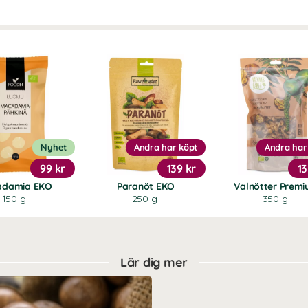
Nyhet
Andra har köpt
Andra har
99 kr
139 kr
13
adamia EKO
Paranöt EKO
Valnötter Prem
150 g
250 g
350 g
Lär dig mer