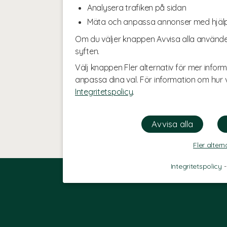
Analysera trafiken på sidan
Mäta och anpassa annonser med hjäl
Om du väljer knappen Avvisa alla använde
syften.
Välj knappen Fler alternativ för mer inform
anpassa dina val. För information om hur v
Integritetspolicy
.
Fler altern
Integritetspolicy