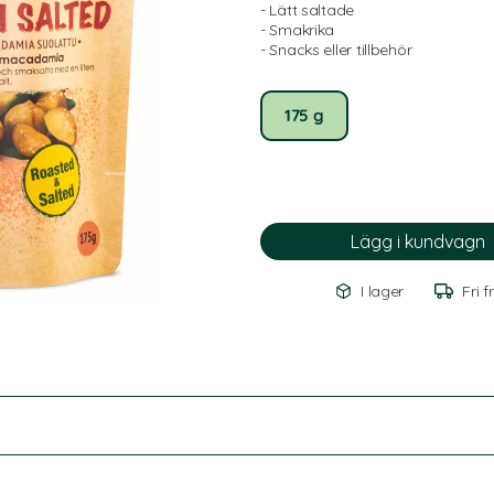
- Lätt saltade
- Smakrika
- Snacks eller tillbehör
175 g
I lager
Fri f