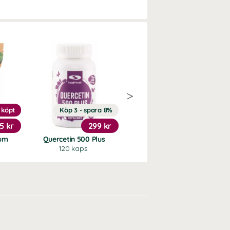
 köpt
Köp 3 - spara 8%
Köp 3 - spara 12%
5 kr
299 kr
289 kr
ium
Quercetin 500 Plus
Gurkmeja Premium
120 kaps
60 kaps