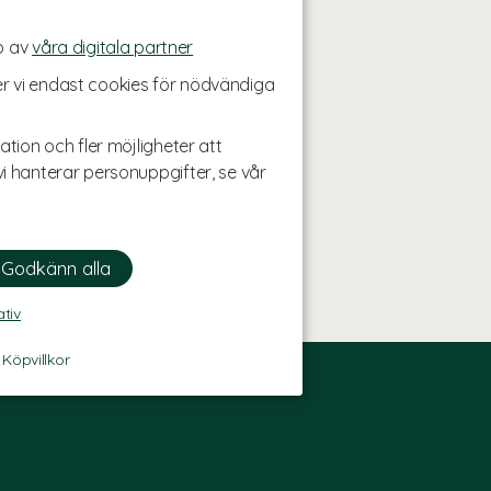
p av
våra digitala partner
r vi endast cookies för nödvändiga
ation och fler möjligheter att
i hanterar personuppgifter, se vår
ativ
-
Köpvillkor