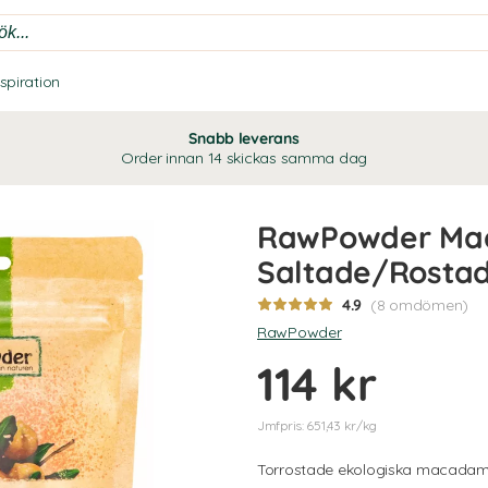
nspiration
Snabb leverans
Order innan 14 skickas samma dag
RawPowder Ma
Saltade/Rosta
4.9
(8 omdömen)
RawPowder
114 kr
Jmfpris: 651,43 kr/kg
Torrostade ekologiska macadami