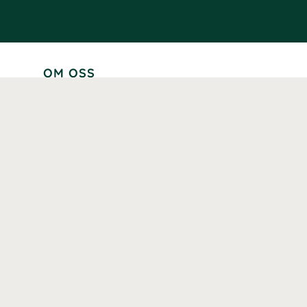
OM OSS
Lär känna oss
Vår historia
Våra varumärken
Hållbarhet
Tillgänglighet
Prenumerera
Våra märkningar och certifieringar
Våra hälsoinspiratörer
Karriär
Samarbeten