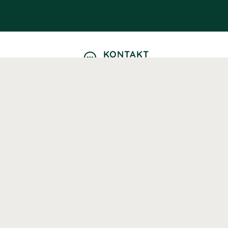
KONTAKT
Kontaktformulär
TELEFON
0220601040
Vardagar: 09:00-12:00
E-POST
info@svenskhalsokost.se
MINA SIDOR
Logga in