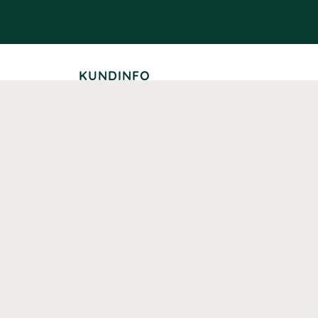
KUNDINFO
Leverans
Betalning
Returer
Köpvillkor
Kundklubb
Studentrabatt
Seniorrabatt
Kontaktuppgifter Läkemedelsverket