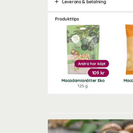
Leverans & betalning
Produkttips
Andra har köpt
109 kr
Macadamianötter Eko
Mac
125 g