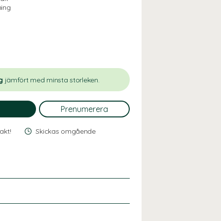
ning
g
jämfört med minsta storleken.
rakt!
Skickas omgående