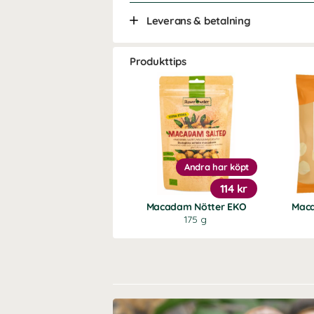
Leverans & betalning
Produkttips
Andra har köpt
114 kr
Macadam Nötter EKO
Mac
175 g