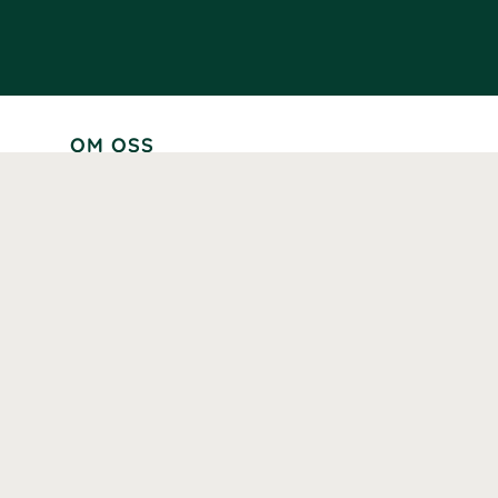
OM OSS
Lär känna oss
Vår historia
Våra varumärken
Hållbarhet
Tillgänglighet
Prenumerera
Våra märkningar och certifieringar
Våra hälsoinspiratörer
Karriär
Samarbeten