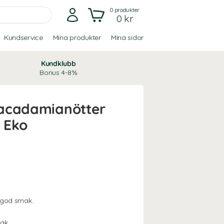
0
produkter
0 kr
Kundservice
Mina produkter
Mina sidor
Kundklubb
Bonus 4-8%
acadamianötter
 Eko
 god smak.
mak