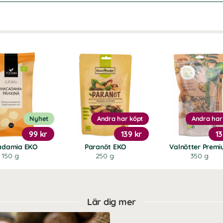
Nyhet
Andra har köpt
Andra har
99 kr
139 kr
13
adamia EKO
Paranöt EKO
Valnötter Prem
150 g
250 g
350 g
Lär dig mer