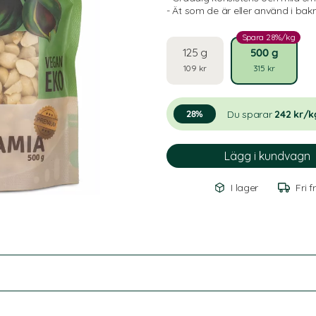
- Ät som de är eller använd i bak
Spara 28%/kg
125 g
500 g
109 kr
315 kr
Du sparar
242 kr/k
28%
I lager
Fri f