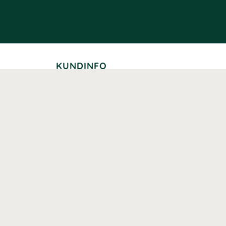
KUNDINFO
Leverans
Betalning
Returer
Köpvillkor
Kundklubb
Studentrabatt
Seniorrabatt
Kontaktuppgifter Läkemedelsverket