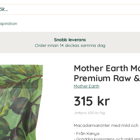
nspiration
Snabb leverans
Order innan 14 skickas samma dag
Mother Earth M
Premium Raw &
Mother Earth
315 kr
Jmfpris: 630 kr/kg
Macadamianötter med mild och
- Från Kenya
- Gräddig konsistens och mild s