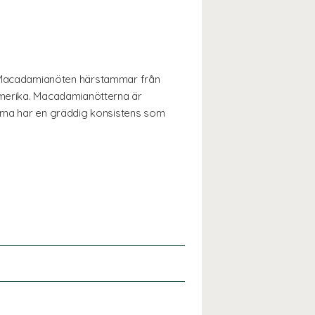
 Macadamianöten härstammar från
damerika. Macadamianötterna är
terna har en gräddig konsistens som