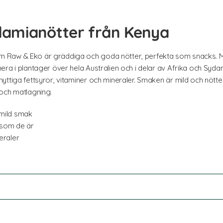
amianötter från Kenya
m Raw & Eko är gräddiga och goda nötter, perfekta som snacks.
era i plantager över hela Australien och i delar av Afrika och Sy
yttiga fettsyror, vitaminer och mineraler. Smaken är mild och nöt
 och matlagning.
mild smak
s som de är
eraler