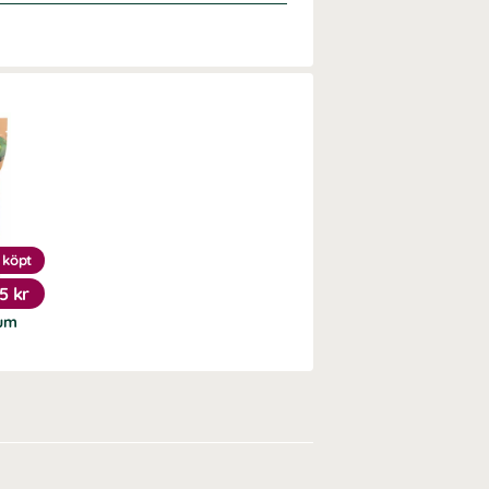
 köpt
5 kr
ium