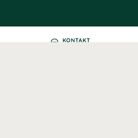
KONTAKT
Kontaktformulär
TELEFON
0220601040
Vardagar: 09:00-12:00
E-POST
info@svenskhalsokost.se
MINA SIDOR
Logga in