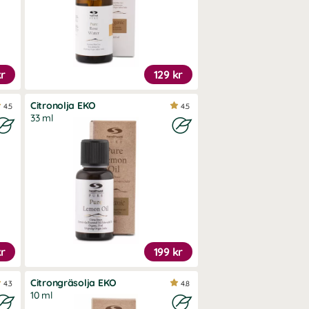
kr
129 kr
Citronolja EKO
4.5
4.5
33 ml
kr
199 kr
Citrongräsolja EKO
4.3
4.8
10 ml