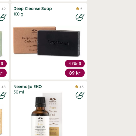
Deep Cleanse Soap
4.9
5
100 g
 3
4 för 3
kr
89 kr
Neemolja EKO
4.8
4.5
50 ml