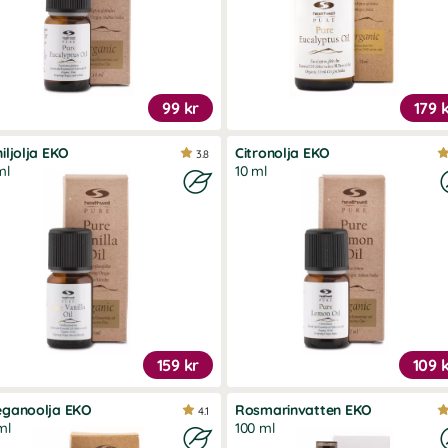
99 kr
179 
iljolja EKO
Citronolja EKO
3.8
ml
10 ml
159 kr
109 
eganoolja EKO
Rosmarinvatten EKO
4.1
ml
100 ml