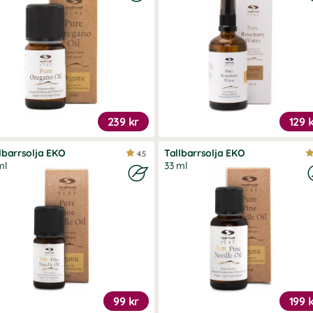
239 kr
129 
lbarrsolja EKO
Tallbarrsolja EKO
4.5
ml
33 ml
99 kr
199 