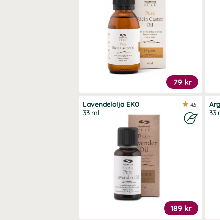
79 kr
Lavendelolja EKO
Ar
4.6
33 ml
33 
189 kr