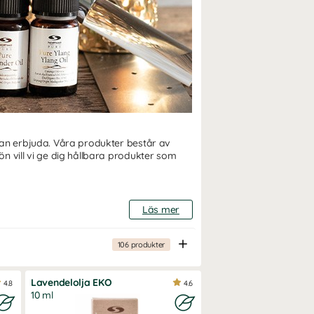
kan erbjuda. Våra produkter består av
n vill vi ge dig hållbara produkter som
Läs mer
ecis så enkla och avancerade som naturen
106
produkter
Lavendelolja EKO
4.8
4.6
10 ml