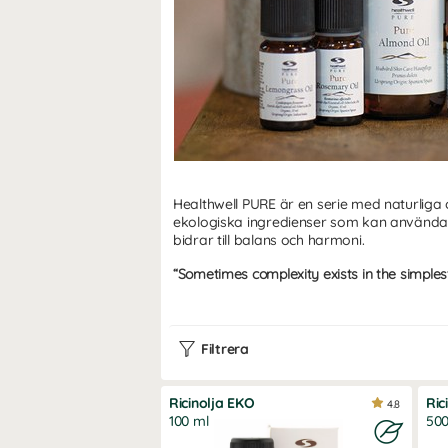
Healthwell PURE är en serie med naturliga
ekologiska ingredienser som kan användas t
bidrar till balans och harmoni.
“Sometimes complexity exists in the simples
Naturliga produkter för kropp oc
Vi jobbar efter ledorden
“Sometimes complex
har format dem. Med det menar vi, att ibla
Filtrera
Ricinolja EKO
Ric
4.8
100 ml
500