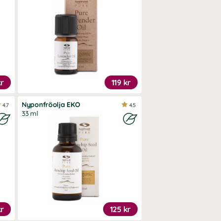
kr
119 kr
Nyponfröolja EKO
4.7
4.5
33 ml
kr
125 kr