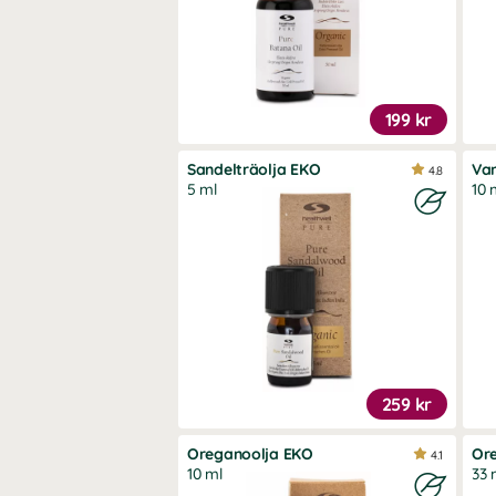
199 kr
Sandelträolja EKO
Van
4.8
5 ml
10 
259 kr
Oreganoolja EKO
Or
4.1
10 ml
33 