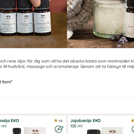
 och rena oljor för dig som vill ha det absolut bästa som marknaden 
ill hudvård, massage och aromaterapi. Genom att ta hänsyn till miljö
t form”
h själ
ity exists in the simplest form”
.
Vilket innebär att produkterna är pr
nd är det i det enkla som du hittar det mest komplexa.
inolja EKO
Jojobaolja EKO
4.8
 ml
100 ml