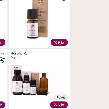
kr
109 kr
Hårolja Kur
4.5
Paket
Paket
kr
275 kr