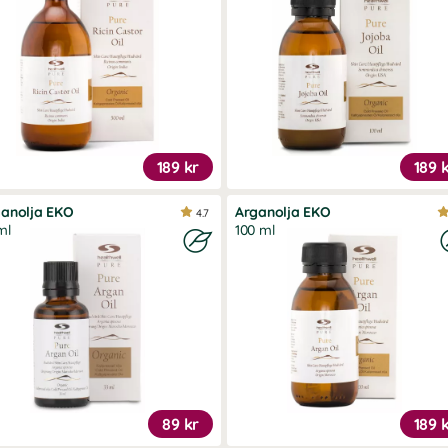
189 kr
189 
ganolja EKO
Arganolja EKO
4.7
ml
100 ml
89 kr
189 