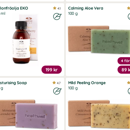
lonfröolja EKO
Calming Aloe Vera
4.1
 ml
100 g
4 för
199 kr
89 
sturising Soap
Mild Peeling Orange
4.7
 g
100 g