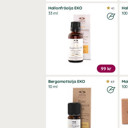
Hallonfröolja EKO
Hal
4.1
33 ml
100
99 kr
Bergamottolja EKO
Moi
4.9
10 ml
100