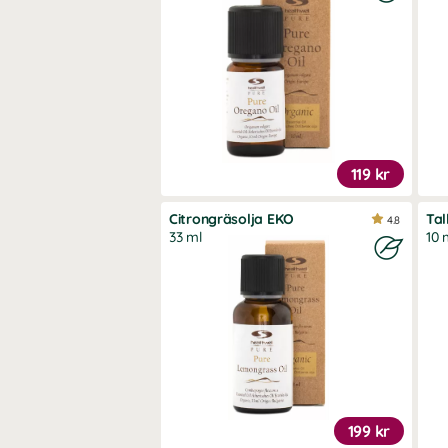
119 kr
Citrongräsolja EKO
Tal
4.8
33 ml
10 
199 kr