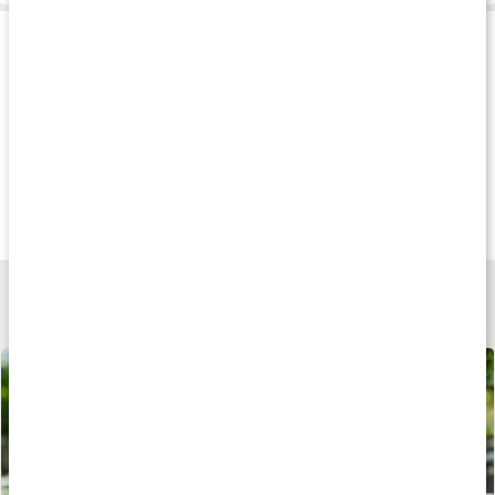
Produkttips
Andra har köpt
Andra har köpt
Andra har köp
25 kr
99 kr
35 kr
Låsbar Pump till Såpa
Pump till 5 L Dunk
Jet Trigger Spra
1 st
1 st
1 st
Lär dig mer