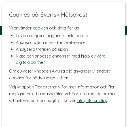
Cookies på Svensk Hälsokost
Vi använder
cookies
och data för att:
Fri frakt
Snabb leverans
Kundklubb
Leverera grundläggande funktionalitet
Hem
>
Naturliga Oljor
>
Tillbehör Oljor
Anpassa sidan efter dina preferenser
Analysera trafiken på sidan
Mäta och anpassa annonser med hjälp av
våra
digitala partner
Om du väljer knappen Avvisa alla använder vi endast
cookies för nödvändiga syften.
Välj knappen Fler alternativ för mer information och fler
möjligheter att anpassa dina val. För information om hur
vi hanterar personuppgifter, se vår
Integritetspolicy
.