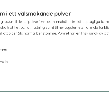
m i ett välsmakande pulver
nesiumtillskott i pulverform som innehåller tre lättupptagliga for
inska trötthet och utmattning samt till nervsystemets normala funktio
ill att bibehålla normal benstomme. Pulvret har en frisk smak av ci
cinat
 vatten