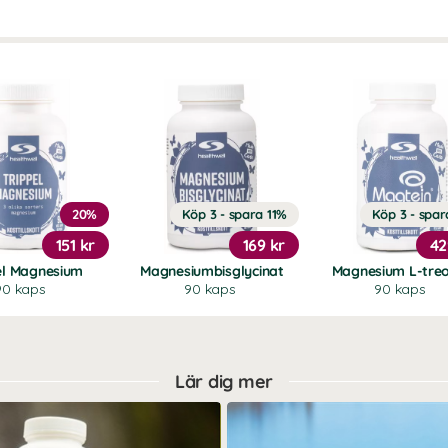
20%
Köp 3 - spara 11%
Köp 3 - spar
151 kr
169 kr
42
el Magnesium
Magnesiumbisglycinat
Magnesium L-tre
90 kaps
90 kaps
90 kaps
Lär dig mer