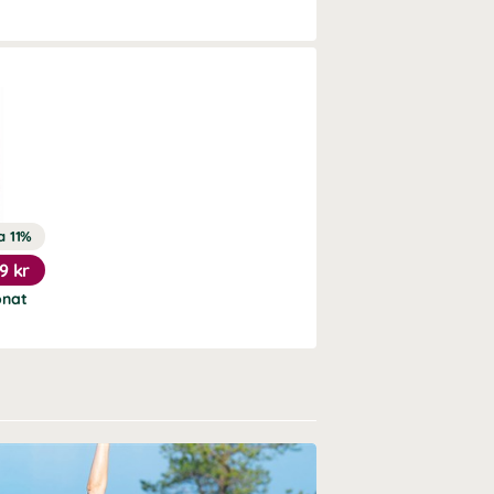
a 11%
9 kr
onat