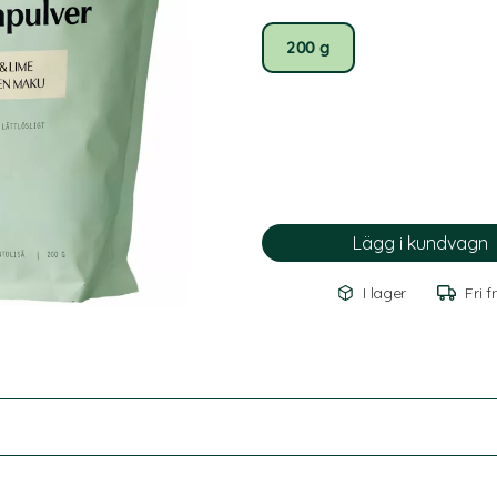
200 g
I lager
Fri f