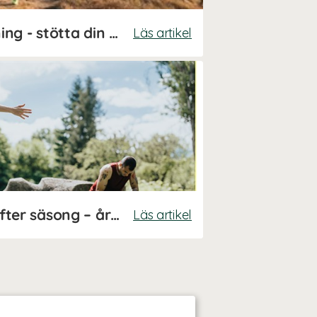
Kosttillskott för löpning - stötta din prestation och återhämtning!
Läs artikel
Guide: kosttillskott efter säsong – året runt
Läs artikel