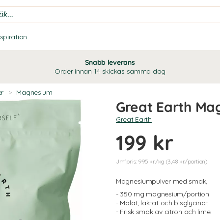
nspiration
Snabb leverans
Order innan 14 skickas samma dag
er
>
Magnesium
Great Earth Ma
Great Earth
199 kr
Jmfpris: 995 kr/kg (3,48 kr/portion)
Magnesiumpulver med smak,
- 350 mg magnesium/portion
- Malat, laktat och bisglycinat
- Frisk smak av citron och lime