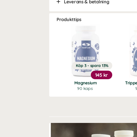
Leverans & betalning
Produkttips
Köp 3 - spara 13%
145 kr
Magnesium
Tripp
90 kaps