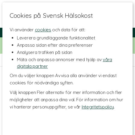
Cookies på Svensk Hälsokost
Vi använder
cookies
och data för att:
Fri frakt
Snabb leverans
Kundklubb
Leverera grundläggande funktionalitet
Bara idag! Handla för 500 kr i butiken och få 20% på alla
Anpassa sidan efter dina preferenser
Healthwell-vitaminer. Kod:
VITAMINER20
Analysera trafiken på sidan
Mäta och anpassa annonser med hjälp av
våra
Hem
>
Livsmedel
>
Godis & Snacks
>
Snacks
digitala partner
Om du väljer knappen Avvisa alla använder vi endast
cookies för nödvändiga syften.
Välj knappen Fler alternativ för mer information och fler
möjligheter att anpassa dina val. För information om hur
vi hanterar personuppgifter, se vår
Integritetspolicy
.