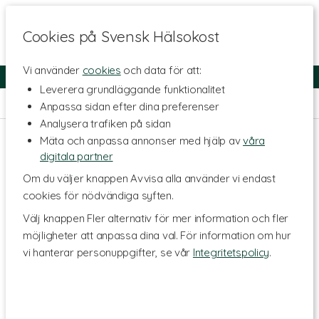
Cookies på Svensk Hälsokost
Vi använder
cookies
och data för att:
Fri frakt
Snabb leverans
Kundklubb
Leverera grundläggande funktionalitet
Hem
>
Hälsa
>
Led- & muskelbesvär
>
Liniment & Salvor
Anpassa sidan efter dina preferenser
Analysera trafiken på sidan
Mäta och anpassa annonser med hjälp av
våra
digitala partner
Om du väljer knappen Avvisa alla använder vi endast
cookies för nödvändiga syften.
Välj knappen Fler alternativ för mer information och fler
möjligheter att anpassa dina val. För information om hur
vi hanterar personuppgifter, se vår
Integritetspolicy
.