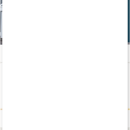
Håll dig frisk - tips för dig som tränar!
Läs artikel
Medveten träning
Läs artikel