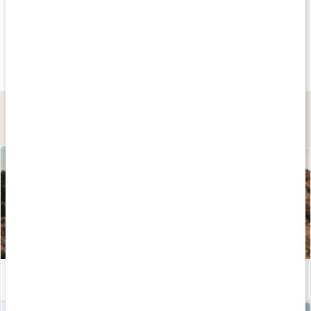
Andra har köpt
Andra har köpt
Andra har köp
79 kr
699 kr
399 kr
Bungypump Fötter
Slimline 4 kg
Sportspro Travel
Tvåpack
Svart
1 par
Lär dig mer
Kosttillskott för löpning - stötta din prestation och återhämtning!
Läs artikel