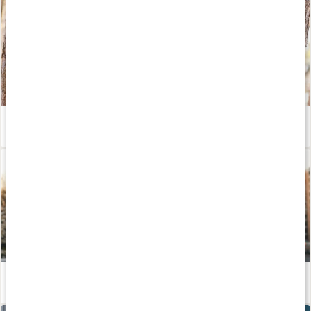
Rörelse och hälsa - hur mycket krävs egentligen?
Läs artikel
Hur påverkar träning kroppen?
Läs artikel