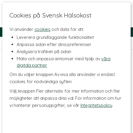
Cookies på Svensk Hälsokost
Vi använder
cookies
och data för att:
Fri frakt
Snabb leverans
Kundklubb
Leverera grundläggande funktionalitet
Hem
>
Livsstil & Träning
Anpassa sidan efter dina preferenser
Analysera trafiken på sidan
Mäta och anpassa annonser med hjälp av
våra
digitala partner
Om du väljer knappen Avvisa alla använder vi endast
cookies för nödvändiga syften.
Välj knappen Fler alternativ för mer information och fler
möjligheter att anpassa dina val. För information om hur
vi hanterar personuppgifter, se vår
Integritetspolicy
.