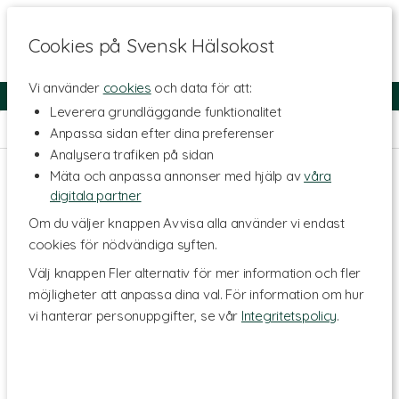
Cookies på Svensk Hälsokost
Vi använder
cookies
och data för att:
Fri frakt
Snabb leverans
Kundklubb
Leverera grundläggande funktionalitet
Hem
>
Kosttillskott - Ämnen
>
Kosttillskott för Djur
Anpassa sidan efter dina preferenser
Analysera trafiken på sidan
Mäta och anpassa annonser med hjälp av
våra
digitala partner
Om du väljer knappen Avvisa alla använder vi endast
cookies för nödvändiga syften.
Välj knappen Fler alternativ för mer information och fler
möjligheter att anpassa dina val. För information om hur
vi hanterar personuppgifter, se vår
Integritetspolicy
.