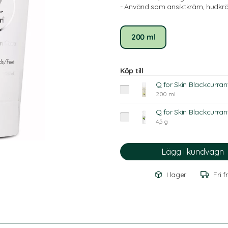
- Använd som ansiktkräm, hudkrä
200 ml
Köp till
Q for Skin Blackcurrant
200 ml
Q for Skin Blackcurran
4,5 g
I lager
Fri f