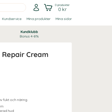
0
produkter
0 kr
Kundservice
Mina produkter
Mina sidor
Kundklubb
Bonus 4-8%
k Repair Cream
v fukt och näring.
räm
serad hud