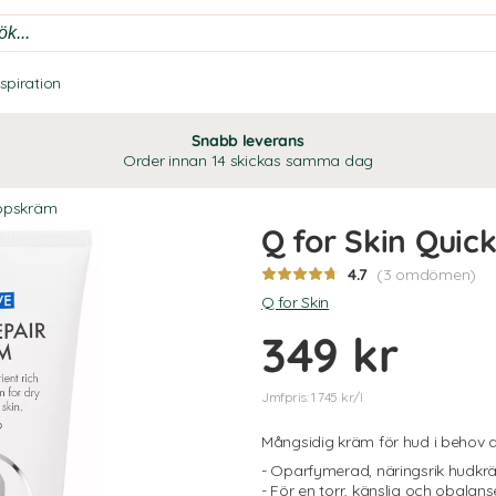
nspiration
Snabb leverans
Order innan 14 skickas samma dag
ppskräm
Q for Skin Quic
4.7
(3 omdömen)
Q for Skin
349 kr
Jmfpris: 1 745 kr/l
Mångsidig kräm för hud i behov a
- Oparfymerad, näringsrik hudk
- För en torr, känslig och obalan