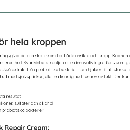
ör hela kroppen
äringsgivande och skön kräm för både ansikte och kropp. Krämen 
anserad hud. Svartvinbärsfröoljan är en innovativ ingrediens som ger
ckså extrakt från probiotiska bakterier som hjälper till att stärka 
d med självsprickor, eller en känslig hud i behov av fukt. Den kan 
sta resultat
ikoner, sulfater och alkohol
n probiotiska bakterier
k Repair Cream: