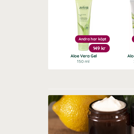
Andra har köpt
149 kr
Aloe Vera Gel
Alo
150 ml