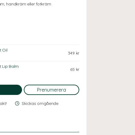
m, handkräm eller fotkräm
 Oil
349 kr
t Lip Balm
65 kr
rakt!
Skickas omgående