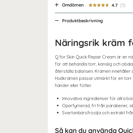
Omdömen
4.7
Produktbeskrivning
Näringsrik kräm f
Q for Skin Quick Repair Cream är en n
för att behandla torr, känslig och obal
återställa balansen. Krämen innehåller o
Hudkrämen passar utmärkt för en torr hu
händer eller fötter.
Innovativa ingredienser för allra bä
Oparfymerad, fri från parabener, sil
Svartvinbärsfröolja och extrakt frå
Så kan du använda Quic