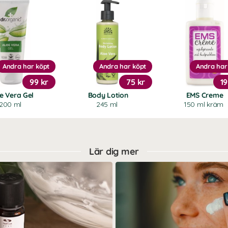
Andra har köpt
Andra har köpt
Andra har
99 kr
75 kr
19
e Vera Gel
Body Lotion
EMS Creme
200 ml
245 ml
150 ml kräm
Lär dig mer