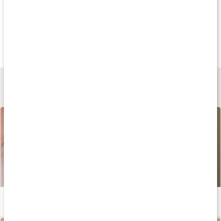
Köp 3 - spara 12%
Andra har köpt
Andra har köp
289 kr
155 kr
219 kr
Wonderful Hair
Hjärtligt Balsam
Ört Balsam
90 kaps
250 ml
250 ml
Lär dig mer
Hemmagjord hårinpackning med ricinolja
Läs artikel