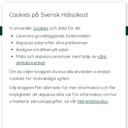
Cookies på Svensk Hälsokost
Vi använder
cookies
och data för att:
Fri frakt
Snabb leverans
Kundklubb
Leverera grundläggande funktionalitet
Hem
>
Skönhet
>
Hårvård
>
Balsam
Anpassa sidan efter dina preferenser
Analysera trafiken på sidan
Mäta och anpassa annonser med hjälp av
våra
digitala partner
Om du väljer knappen Avvisa alla använder vi endast
cookies för nödvändiga syften.
Välj knappen Fler alternativ för mer information och fler
möjligheter att anpassa dina val. För information om hur
vi hanterar personuppgifter, se vår
Integritetspolicy
.