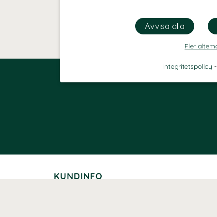
Fler altern
Integritetspolicy
KUNDINFO
Leverans
Betalning
Returer