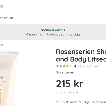
nspiration
Snabb leverans
Order innan 14 skickas samma dag
po
Rosenserien Sh
and Body Litse
4
(3 omdömen)
Rosenserien
215 kr
Jmfpris: 1 075 kr/l
2-i-1 tvål med naturliga ingrediens