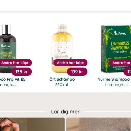
Andra har köpt
Andra har köpt
Andra har
135 kr
199 kr
1
oo Pro Vit B5
Ört Schampo
Nurme Shampoo 
mongrass
250 ml
Lemongrass
Lär dig mer