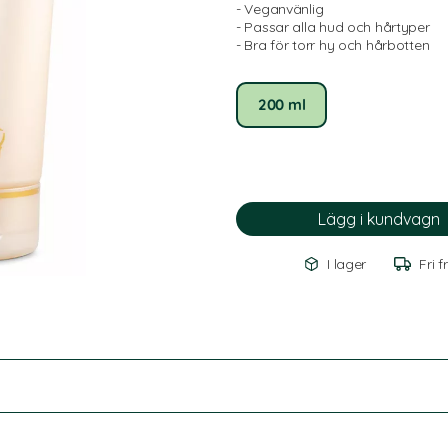
- Veganvänlig
- Passar alla hud och hårtyper
- Bra för torr hy och hårbotten
200 ml
I lager
Fri f