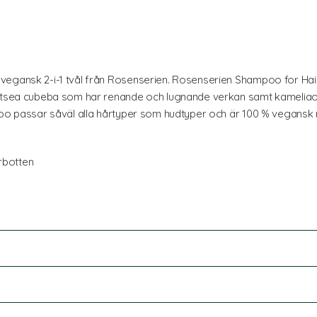
vegansk 2-i-1 tvål från Rosenserien. Rosenserien Shampoo for Hair
Litsea cubeba som har renande och lugnande verkan samt kameliao
mpo passar såväl alla hårtyper som hudtyper och är 100 % vegansk me
rbotten