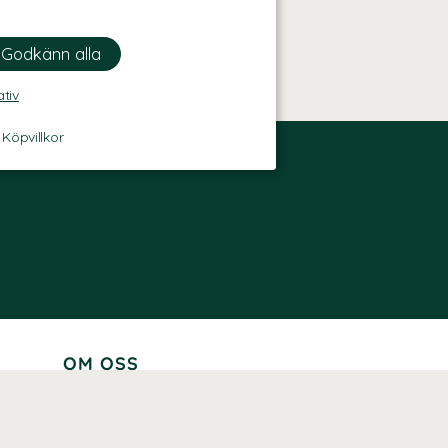
ativ
-
Köpvillkor
OM OSS
Lär känna oss
Vår historia
Våra varumärken