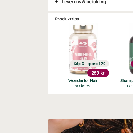
Leverans & betalning
Produkttips
Köp 3 - spara 12%
289 kr
Wonderful Hair
Shamp
90 kaps
Le