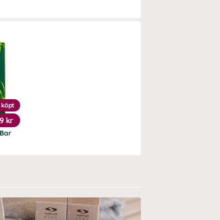
 köpt
19 kr
Bar