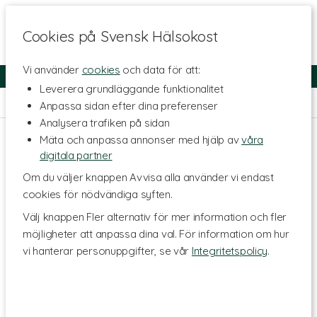
Cookies på Svensk Hälsokost
Vi använder
cookies
och data för att:
Fri frakt
Snabb leverans
Kundklubb
Leverera grundläggande funktionalitet
Hem
>
Skönhet
>
Kroppsvård
>
Deodorant
Anpassa sidan efter dina preferenser
Analysera trafiken på sidan
Mäta och anpassa annonser med hjälp av
våra
digitala partner
Om du väljer knappen Avvisa alla använder vi endast
cookies för nödvändiga syften.
Välj knappen Fler alternativ för mer information och fler
möjligheter att anpassa dina val. För information om hur
vi hanterar personuppgifter, se vår
Integritetspolicy
.