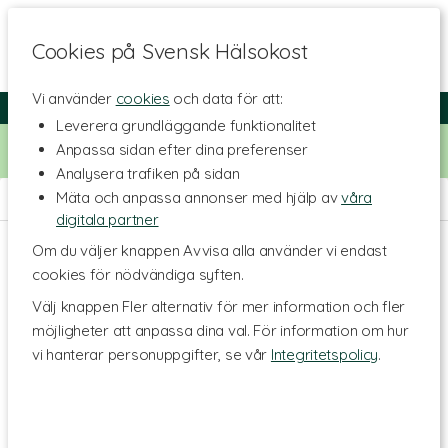
Cookies på Svensk Hälsokost
Vi använder
cookies
och data för att:
Fri frakt
Snabb leverans
Kundklubb
Leverera grundläggande funktionalitet
Bara idag! Handla för 500 kr i butiken och få 20% på alla
Anpassa sidan efter dina preferenser
Healthwell-vitaminer. Kod:
VITAMINER20
Analysera trafiken på sidan
Mäta och anpassa annonser med hjälp av
våra
Hem
>
Skönhet
>
Kroppsvård
>
Deodorant
digitala partner
Om du väljer knappen Avvisa alla använder vi endast
cookies för nödvändiga syften.
Välj knappen Fler alternativ för mer information och fler
möjligheter att anpassa dina val. För information om hur
vi hanterar personuppgifter, se vår
Integritetspolicy
.