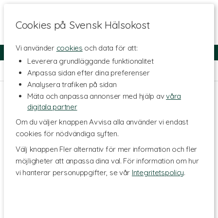
Cookies på Svensk Hälsokost
Vi använder
cookies
och data för att:
Fri frakt
Snabb leverans
Kundklubb
Leverera grundläggande funktionalitet
Hem
>
Skönhet
>
Ansiktsvård
>
Ansiktsserum
Anpassa sidan efter dina preferenser
Analysera trafiken på sidan
Mäta och anpassa annonser med hjälp av
våra
digitala partner
Om du väljer knappen Avvisa alla använder vi endast
cookies för nödvändiga syften.
Välj knappen Fler alternativ för mer information och fler
möjligheter att anpassa dina val. För information om hur
vi hanterar personuppgifter, se vår
Integritetspolicy
.