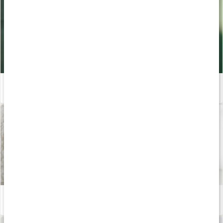
Ta hand om huden
Läs artikel
Eget ansiktsserum med jojobaolja
Läs artikel