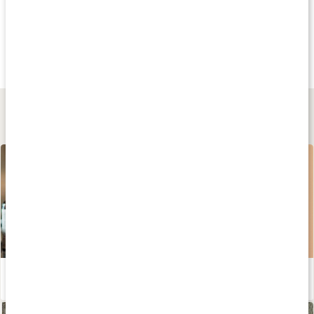
Andra har köpt
Andra har köpt
Andra har köp
79 kr
649 kr
189 kr
Face Serum
Serum in Cream
Collagen Serum
Energy
50 ml
50 ml
Lär dig mer
Guide: Kosttillskott för hår, hud och naglar
Läs artikel