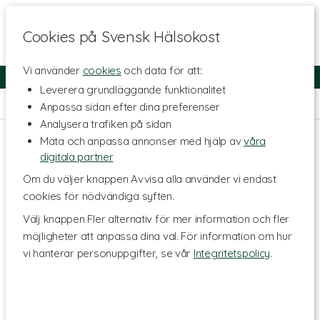
Cookies på Svensk Hälsokost
Vi använder
cookies
och data för att:
Fri frakt
Snabb leverans
Kundklubb
Leverera grundläggande funktionalitet
Hem
>
Kosttillskott - Ämnen
>
Animalier
Anpassa sidan efter dina preferenser
Analysera trafiken på sidan
Mäta och anpassa annonser med hjälp av
våra
digitala partner
Om du väljer knappen Avvisa alla använder vi endast
cookies för nödvändiga syften.
Välj knappen Fler alternativ för mer information och fler
möjligheter att anpassa dina val. För information om hur
vi hanterar personuppgifter, se vår
Integritetspolicy
.