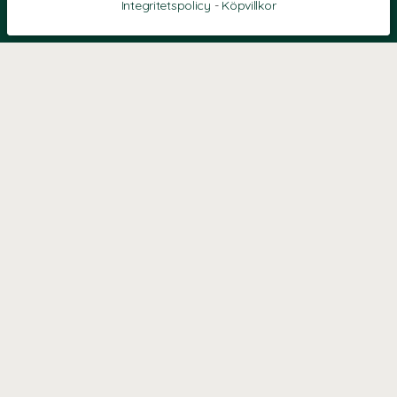
Integritetspolicy
-
Köpvillkor
KONTAKT
Kontaktformulär
TELEFON
0220601040