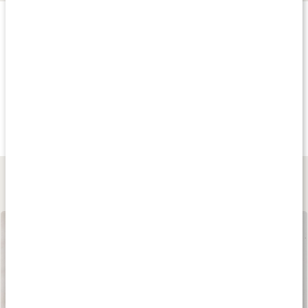
Produkttips
20%
20%
Andra har köp
302 kr
302 kr
425 kr
Dense Beef Liver
Dense Beef Organs
Organmix EKO
180 kaps
180 kaps
180 kaps
Lär dig mer