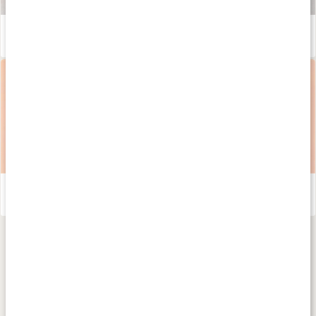
Våra kapslar och tabletter
Läs artikel
Ät efter din menscykel för hormonell balans
Läs artikel