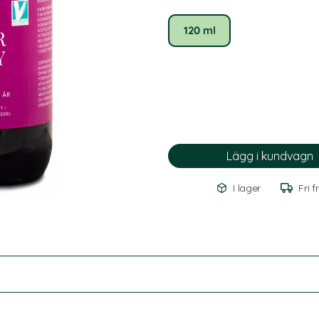
120 ml
I lager
Fri f