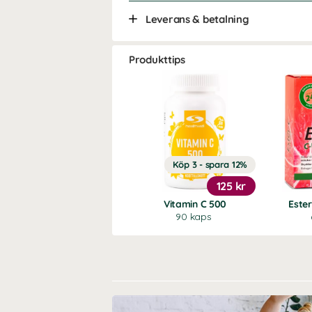
Leverans & betalning
Produkttips
Köp 3 - spara 12%
125 kr
Vitamin C 500
Este
90 kaps