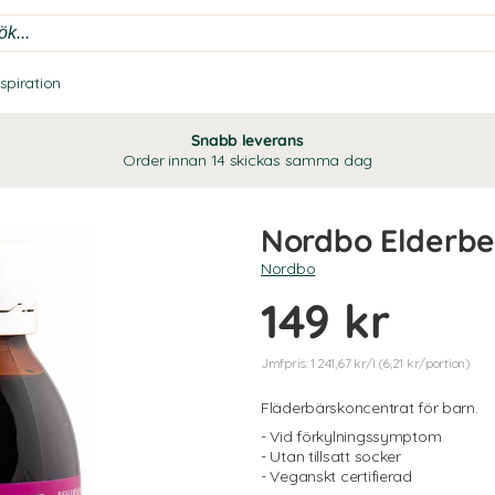
nspiration
Snabb leverans
Order innan 14 skickas samma dag
Nordbo Elderbe
Nordbo
149 kr
Jmfpris: 1 241,67 kr/l (6,21 kr/portion)
Fläderbärskoncentrat för barn.
- Vid förkylningssymptom
- Utan tillsatt socker
- Veganskt certifierad