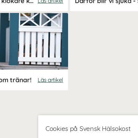
Stärk immunförsvaret med klokare kostval
Läs artikel
 som tränar!
Läs artikel
Cookies på Svensk Hälsokost