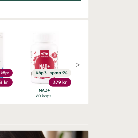
 köpt
Köp 3 - spara 9%
Köp 3 - spara 12%
3 kr
379 kr
289 kr
NAD+
Metyl B50-Komplex
60 kaps
90 kaps