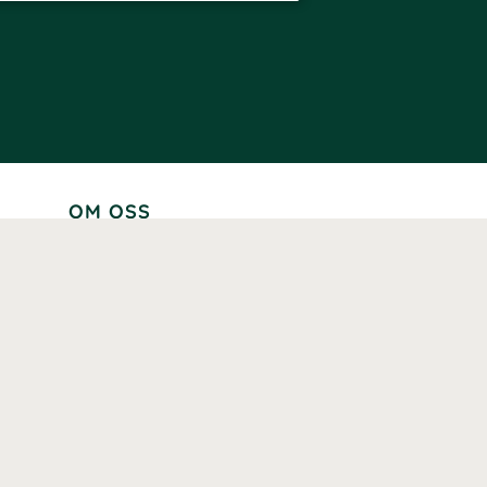
OM OSS
Lär känna oss
Vår historia
Våra varumärken
Hållbarhet
Tillgänglighet
Prenumerera
Våra märkningar och certifieringar
Våra hälsoinspiratörer
Karriär
Samarbeten