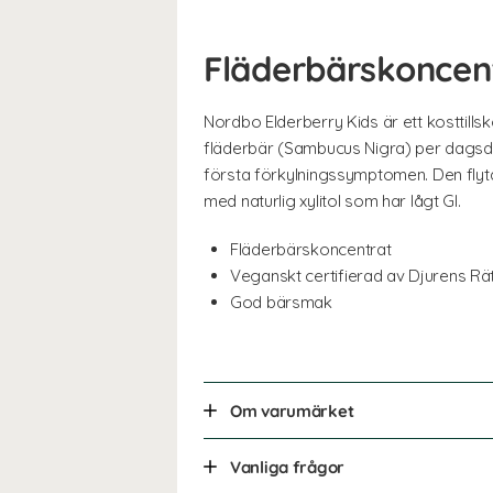
Fläderbärskoncen
Nordbo Elderberry Kids är ett kosttills
fläderbär (Sambucus Nigra) per dagsdos
första förkylningssymptomen. Den flytan
med naturlig xylitol som har lågt GI.
Fläderbärskoncentrat
Veganskt certifierad av Djurens Rä
God bärsmak
Om varumärket
Vanliga frågor