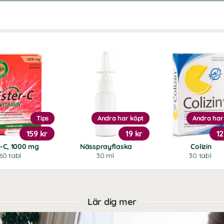
Tips
Andra har köpt
Andra har
159 kr
19 kr
12
r-C, 1000 mg
Nässprayflaska
Colizin
60 tabl
30 ml
30 tabl
Lär dig mer