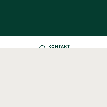
KONTAKT
Kontaktformulär
TELEFON
0220601040
Vardagar: 09:00-12:00
E-POST
info@svenskhalsokost.se
MINA SIDOR
Logga in