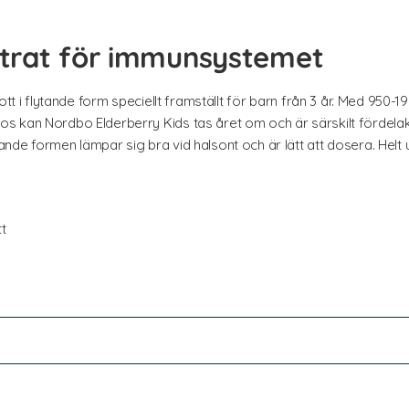
trat för immunsystemet
kott i flytande form speciellt framställt för barn från 3 år. Med 950
 kan Nordbo Elderberry Kids tas året om och är särskilt fördelakt
de formen lämpar sig bra vid halsont och är lätt att dosera. Helt u
tt