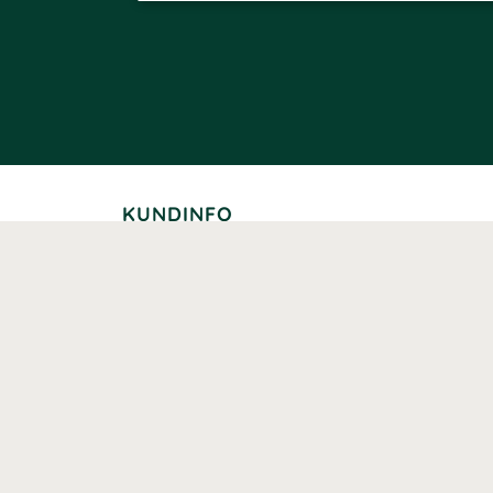
KUNDINFO
Leverans
Betalning
Returer
Köpvillkor
Kundklubb
Studentrabatt
Seniorrabatt
Kontaktuppgifter Läkemedelsverket