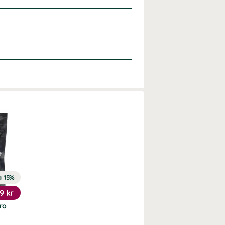
a 15%
9 kr
ro