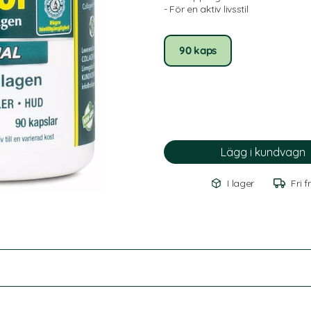
- För en aktiv livsstil
90 kaps
I lager
Fri f