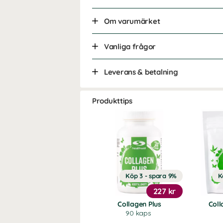
Om varumärket
Vanliga frågor
Leverans & betalning
Produkttips
Köp 3 - spara 9%
K
227 kr
Collagen Plus
Coll
90 kaps