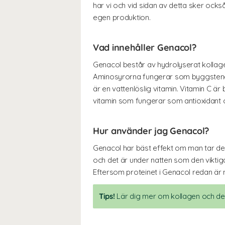
har vi och vid sidan av detta sker ock
egen produktion.
Vad innehåller Genacol?
Genacol består av hydrolyserat kollagen,
Aminosyrorna fungerar som byggstenar 
är en vattenlöslig vitamin. Vitamin C är 
vitamin som fungerar som antioxidant
Hur använder jag Genacol?
Genacol har bäst effekt om man tar de
och det är under natten som den viktig
Eftersom proteinet i Genacol redan är 
Tips!
Lär dig mer om kollagen och des