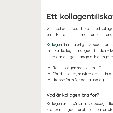
Ett kollagentillsk
Genacol är ett kosttillskott med kolla
en unik process där man får fram renat
Kollagen
finns naturligt i kroppen för 
minskar kollagen-mängden i huden vilket 
leder där det ger stadga och är mycket
Rent kollagen med vitamin C
För dina leder, muskler och din hud
I kapselform för bästa upptag
Vad är kollagen bra för?
Kollagen är ett så kallat kroppseget fi
kroppen fungerar proteinet som en stöd