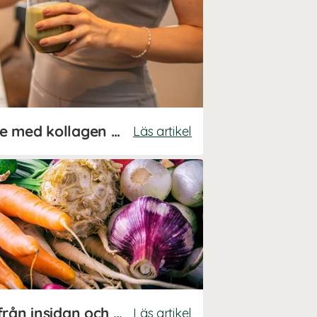
Grön Power Smoothie med kollagen och protein
Läs artikel
Ta hand om din hud från insidan och ut
Läs artikel