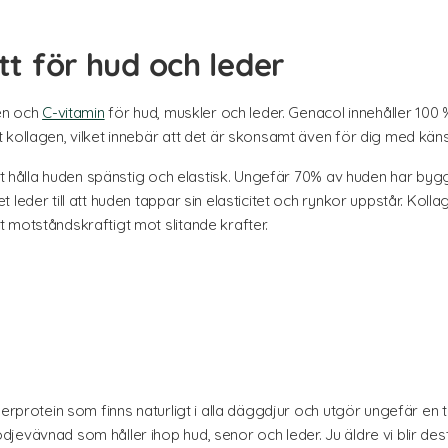
ott för hud och leder
gen och
C-vitamin
för hud, muskler och leder. Genacol innehåller 100
 kollagen, vilket innebär att det är skonsamt även för dig med kän
att hålla huden spänstig och elastisk. Ungefär 70% av huden har by
leder till att huden tappar sin elasticitet och rynkor uppstår. Kolla
 motståndskraftigt mot slitande krafter.
berprotein som finns naturligt i alla däggdjur och utgör ungefär en 
jevävnad som håller ihop hud, senor och leder. Ju äldre vi blir de