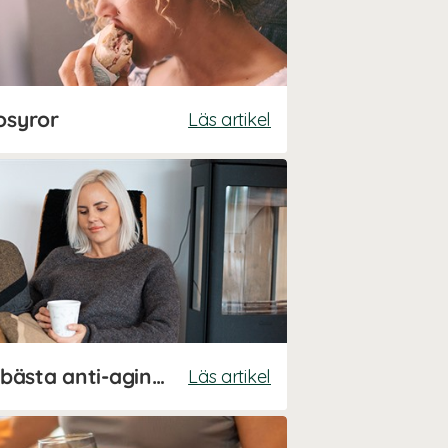
osyror
Läs artikel
Susanna Jungbloms bästa anti-aging-tips!
Läs artikel