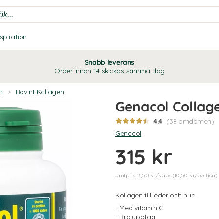
nspiration
Snabb leverans
Order innan 14 skickas samma dag
n
>
Bovint Kollagen
Genacol Collag
4.4
(38 omdömen)
Genacol
315 kr
Jmfpris: 3,50 kr/kaps (10,50 kr/portion)
Kollagen till leder och hud.
- Med vitamin C
- Bra upptag