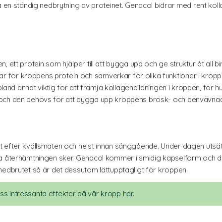
så en ständig nedbrytning av proteinet. Genacol bidrar med rent ko
 ett protein som hjälper till att bygga upp och ge struktur åt all b
för kroppens protein och samverkar för olika funktioner i kroppe
bland annat viktig för att främja kollagenbildningen i kroppen, för hu
 och den behövs för att bygga upp kroppens brosk- och benvävnad
t efter kvällsmaten och helst innan sänggående. Under dagen utsät
a återhämtningen sker. Genacol kommer i smidig kapselform och du t
nedbrutet så är det dessutom lättupptagligt för kroppen.
s intressanta effekter på vår kropp
här
.