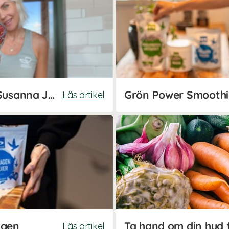
Kollagengodis – recept av Susanna Jungblom
Läs artikel
agen
Läs artikel