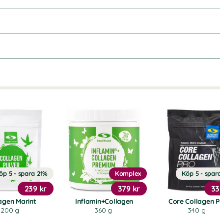
öp 5 - spara 21%
Komplex
Köp 5 - spar
239 kr
379 kr
33
agen Marint
Inflamin+Collagen
Core Collagen P
200 g
360 g
340 g