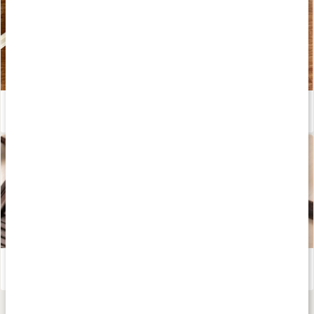
Snabba dumplingrullar i salladsblad – recept av Kalorismart
Läs artikel
Ramen med sojamarinerad tofu, shiitake och ägg
Läs artikel