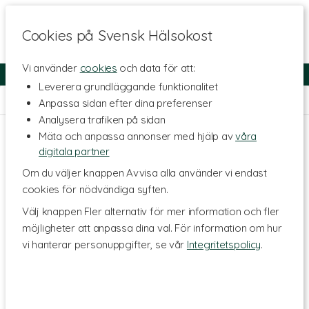
Cookies på Svensk Hälsokost
Vi använder
cookies
och data för att:
Fri frakt
Snabb leverans
Kundklubb
Leverera grundläggande funktionalitet
Hem
>
Livsmedel
>
Till Skafferiet
Anpassa sidan efter dina preferenser
Analysera trafiken på sidan
Mäta och anpassa annonser med hjälp av
våra
digitala partner
Om du väljer knappen Avvisa alla använder vi endast
cookies för nödvändiga syften.
Välj knappen Fler alternativ för mer information och fler
möjligheter att anpassa dina val. För information om hur
vi hanterar personuppgifter, se vår
Integritetspolicy
.