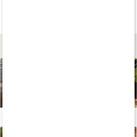
Andra har köpt
Andra har köpt
Andra har köp
62 kr
53 kr
55 kr
Coconut Aminos
Tamari
Teriyaki
250 ml
250 ml
350 ml
Lär dig mer
One pot thai-kyckling med ris – recept av Kalorismart
Läs artikel