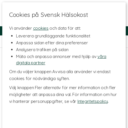
Cookies på Svensk Hälsokost
Vi använder
cookies
och data för att:
Fri frakt
Snabb leverans
Kundklubb
Leverera grundläggande funktionalitet
Hem
>
Livsmedel
>
Olja & Fett
>
Nötsmör
Anpassa sidan efter dina preferenser
Analysera trafiken på sidan
Mäta och anpassa annonser med hjälp av
våra
digitala partner
Om du väljer knappen Avvisa alla använder vi endast
cookies för nödvändiga syften.
Välj knappen Fler alternativ för mer information och fler
möjligheter att anpassa dina val. För information om hur
vi hanterar personuppgifter, se vår
Integritetspolicy
.