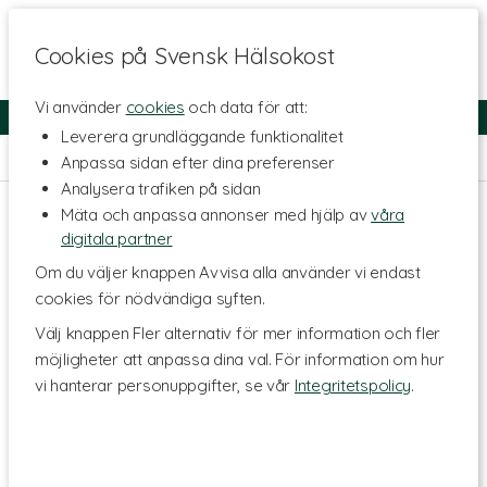
Cookies på Svensk Hälsokost
Vi använder
cookies
och data för att:
Fri frakt
Snabb leverans
Kundklubb
Leverera grundläggande funktionalitet
Hem
>
Skönhet
>
Ansiktsvård
>
Ansiktsserum
Anpassa sidan efter dina preferenser
Analysera trafiken på sidan
Mäta och anpassa annonser med hjälp av
våra
digitala partner
Om du väljer knappen Avvisa alla använder vi endast
cookies för nödvändiga syften.
Välj knappen Fler alternativ för mer information och fler
möjligheter att anpassa dina val. För information om hur
vi hanterar personuppgifter, se vår
Integritetspolicy
.