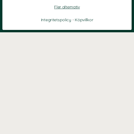
Fler alternativ
Integritetspolicy
-
Köpvillkor
KONTAKT
Kontaktformulär
TELEFON