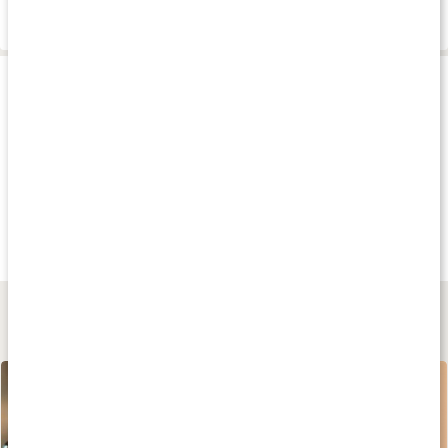
Leverans & betalning
Produkttips
Andra har köpt
Andra har köpt
Andra har köp
79 kr
649 kr
175 kr
Face Serum
Serum in Cream
C+Niacinamid Ser
Energy
50 ml
50 ml
Lär dig mer