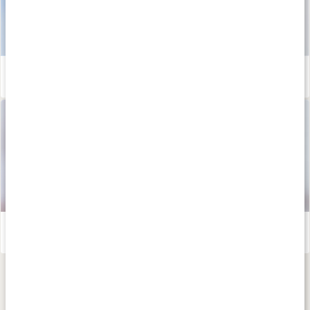
Hyaluronsyra - så stödjer det hud och leder
Läs artikel
Guide: Hudvård för torr hud
Läs artikel