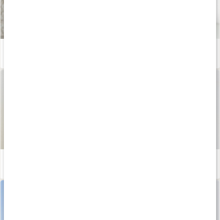
Eget ansiktsserum med jojobaolja
Läs artikel
5 tips: Så tar du hand om din torra och känsliga hud
Läs artikel