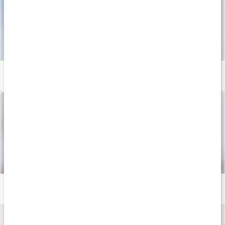
Hyaluronsyra - så stödjer det hud och leder
Läs artikel
Guide: Hudvård för torr hud
Läs artikel