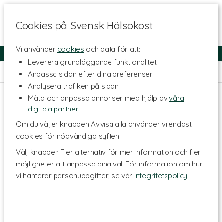
Cookies på Svensk Hälsokost
Vi använder
cookies
och data för att:
Fri frakt
Snabb leverans
Kundklubb
Leverera grundläggande funktionalitet
Hem
>
Skönhet
>
Ansiktsvård
>
Rengöring & Peeling
Anpassa sidan efter dina preferenser
Analysera trafiken på sidan
Mäta och anpassa annonser med hjälp av
våra
digitala partner
Om du väljer knappen Avvisa alla använder vi endast
cookies för nödvändiga syften.
Välj knappen Fler alternativ för mer information och fler
möjligheter att anpassa dina val. För information om hur
vi hanterar personuppgifter, se vår
Integritetspolicy
.